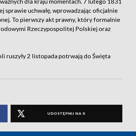
ażnych dla kraju momentach. 7 lutego 1831
ej sprawie uchwałę, wprowadzając oficjalnie
ej. To pierwszy akt prawny, który formalnie
arodowymi Rzeczypospolitej Polskiej oraz
i ruszyły 2 listopada potrwają do Święta
UDOSTĘPNIJ NA X