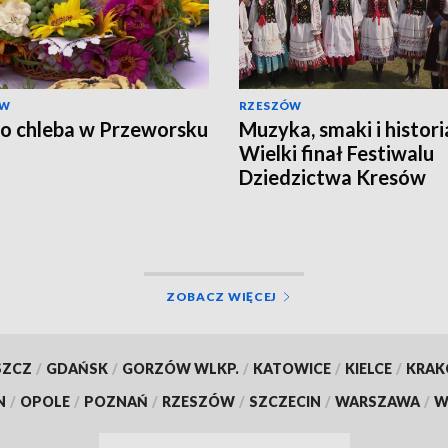
ÓW
RZESZÓW
o chleba w Przeworsku
Muzyka, smaki i histori
Wielki finał Festiwalu
Dziedzictwa Kresów
ZOBACZ WIĘCEJ
SZCZ
/
GDAŃSK
/
GORZÓW WLKP.
/
KATOWICE
/
KIELCE
/
KRA
N
/
OPOLE
/
POZNAŃ
/
RZESZÓW
/
SZCZECIN
/
WARSZAWA
/
W