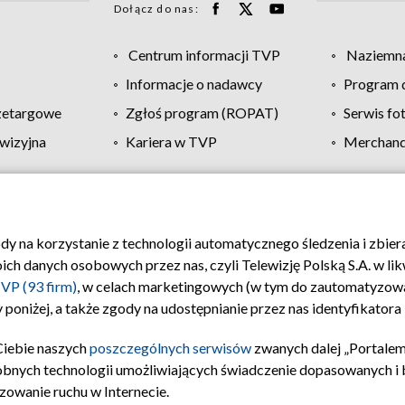
Dołącz do nas:
Centrum informacji TVP
Naziemna
Informacje o nadawcy
Program d
zetargowe
Zgłoś program (ROPAT)
Serwis fo
wizyjna
Kariera w TVP
Merchandi
Polityka prywatności
Moje zgody
Pomoc
Biuro re
ody na korzystanie z technologii automatycznego śledzenia i zbie
 danych osobowych przez nas, czyli Telewizję Polską S.A. w likw
VP (93 firm)
, w celach marketingowych (w tym do zautomatyzow
 poniżej, a także zgody na udostępnianie przez nas identyfikator
Ciebie naszych
poszczególnych serwisów
zwanych dalej „Portalem
obnych technologii umożliwiających świadczenie dopasowanych i be
zowanie ruchu w Internecie.