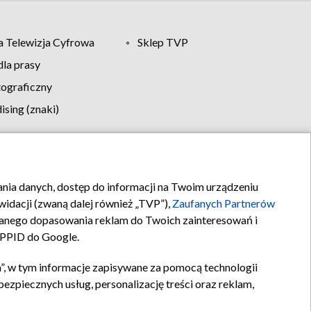
 Telewizja Cyfrowa
Sklep TVP
la prasy
tograficzny
sing (znaki)
klamy
Kontakt
rania danych, dostęp do informacji na Twoim urządzeniu
idacji (zwaną dalej również „TVP”),
Zaufanych Partnerów
anego dopasowania reklam do Twoich zainteresowań i
a PPID do Google.
”, w tym informacje zapisywane za pomocą technologii
zpiecznych usług, personalizację treści oraz reklam,