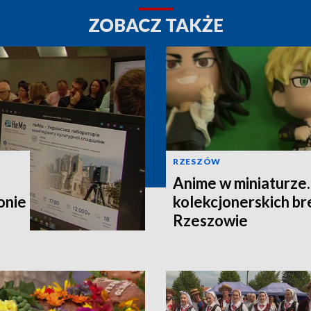
ZOBACZ TAKŻE
RZESZÓW
Anime w miniaturze
onie
kolekcjonerskich b
Rzeszowie