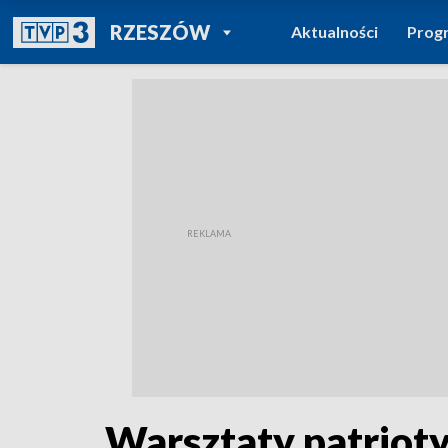
POWRÓT DO
RZESZÓW
Aktualności
Prog
TVP REGIONY
Warsztaty patriot