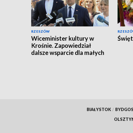
RZESZÓW
RZESZ
Wiceminister kultury w
Święt
Krośnie. Zapowiedział
dalsze wsparcie dla małych
miejscowości
BIAŁYSTOK
/
BYDGO
OLSZTY