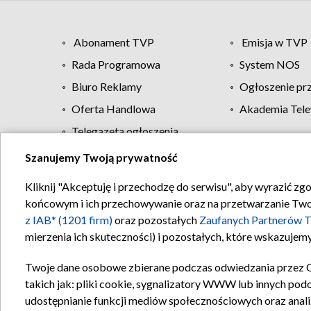
Abonament TVP
Emisja w TVP
Rada Programowa
System NOS
Biuro Reklamy
Ogłoszenie pr
Oferta Handlowa
Akademia Tele
Telegazeta ogłoszenia
Szanujemy Twoją prywatność
Regulamin TVP
Kliknij "Akceptuję i przechodzę do serwisu", aby wyrazić zg
końcowym i ich przechowywanie oraz na przetwarzanie Twoich
z IAB* (1201 firm)
oraz pozostałych
Zaufanych Partnerów T
mierzenia ich skuteczności) i pozostałych, które wskazujemy
Twoje dane osobowe zbierane podczas odwiedzania przez 
takich jak: pliki cookie, sygnalizatory WWW lub innych pod
udostępnianie funkcji mediów społecznościowych oraz anali