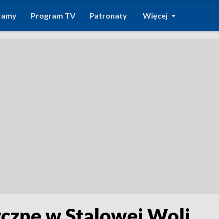
ramy
Program TV
Patronaty
Więcej
yczne w Stalowej Woli