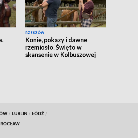
RZESZÓW
a.
Konie, pokazy i dawne
rzemiosło. Święto w
skansenie w Kolbuszowej
KÓW
/
LUBLIN
/
ŁÓDŹ
/
ROCŁAW