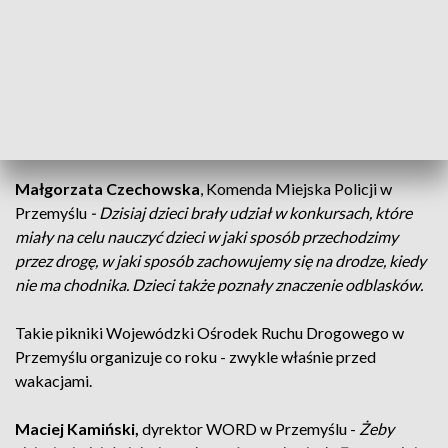
przedszkolaka zadzwonienie pod numer alarmowy i
przestawienie sytuacji, która się znajduje w danym miejscu i
podanie własnej lokalizacji jest najważniejszą rzeczą. I tyle
przedszkolak może zrobić w pierwszej pomocy. Dzieci
nauczyły się prawidłowo udzielać pierwszej pomocy w
sytuacji zatrzymania krążenia.
Małgorzata Czechowska
, Komenda Miejska Policji w
Przemyślu
- Dzisiaj dzieci brały udział w konkursach, które
miały na celu nauczyć dzieci w jaki sposób przechodzimy
przez drogę, w jaki sposób zachowujemy się na drodze, kiedy
nie ma chodnika. Dzieci także poznały znaczenie odblasków.
Takie pikniki Wojewódzki Ośrodek Ruchu Drogowego w
Przemyślu organizuje co roku - zwykle właśnie przed
wakacjami.
Maciej Kamiński,
dyrektor WORD w Przemyślu -
Żeby