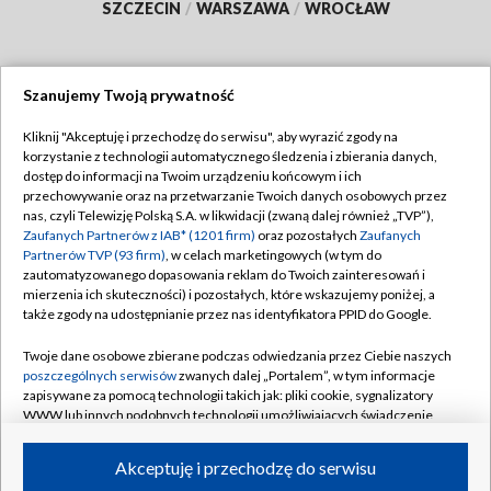
SZCZECIN
/
WARSZAWA
/
WROCŁAW
Szanujemy Twoją prywatność
Dołącz do nas:
Kliknij "Akceptuję i przechodzę do serwisu", aby wyrazić zgody na
korzystanie z technologii automatycznego śledzenia i zbierania danych,
TVP
dostęp do informacji na Twoim urządzeniu końcowym i ich
Abonament TVP
przechowywanie oraz na przetwarzanie Twoich danych osobowych przez
Regulamin TVP
nas, czyli Telewizję Polską S.A. w likwidacji (zwaną dalej również „TVP”),
Emisja w TVP
Polityka prywatności
Zaufanych Partnerów z IAB* (1201 firm)
oraz pozostałych
Zaufanych
Partnerów TVP (93 firm)
, w celach marketingowych (w tym do
Centrum informacji TVP
Moje zgody
zautomatyzowanego dopasowania reklam do Twoich zainteresowań i
mierzenia ich skuteczności) i pozostałych, które wskazujemy poniżej, a
Naziemna Telewizja Cyfrowa
Pomoc
także zgody na udostępnianie przez nas identyfikatora PPID do Google.
Sklep TVP
Biuro reklamy
Twoje dane osobowe zbierane podczas odwiedzania przez Ciebie naszych
Rada Programowa
Kontakt
poszczególnych serwisów
zwanych dalej „Portalem”, w tym informacje
zapisywane za pomocą technologii takich jak: pliki cookie, sygnalizatory
System NOS
WWW lub innych podobnych technologii umożliwiających świadczenie
dopasowanych i bezpiecznych usług, personalizację treści oraz reklam,
Informacje o nadawcy
Kanały
udostępnianie funkcji mediów społecznościowych oraz analizowanie
Akceptuję i przechodzę do serwisu
ruchu w Internecie.
Program dla prasy