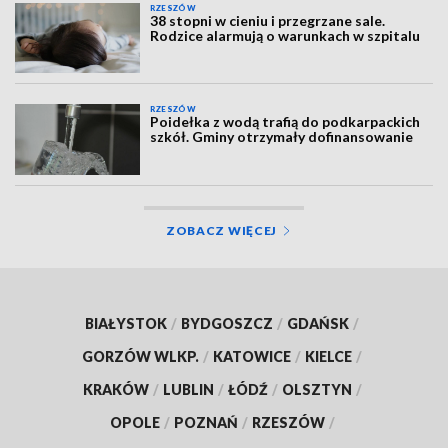
RZESZÓW
38 stopni w cieniu i przegrzane sale.
Rodzice alarmują o warunkach w szpitalu
RZESZÓW
Poidełka z wodą trafią do podkarpackich
szkół. Gminy otrzymały dofinansowanie
ZOBACZ WIĘCEJ
BIAŁYSTOK
/
BYDGOSZCZ
/
GDAŃSK
/
GORZÓW WLKP.
/
KATOWICE
/
KIELCE
/
KRAKÓW
/
LUBLIN
/
ŁÓDŹ
/
OLSZTYN
/
OPOLE
/
POZNAŃ
/
RZESZÓW
/