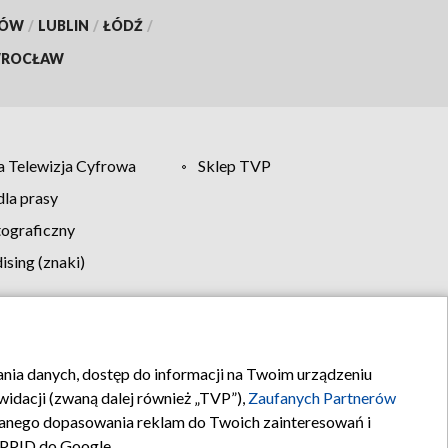
KÓW
/
LUBLIN
/
ŁÓDŹ
/
ROCŁAW
 Telewizja Cyfrowa
Sklep TVP
la prasy
tograficzny
sing (znaki)
klamy
Kontakt
rania danych, dostęp do informacji na Twoim urządzeniu
idacji (zwaną dalej również „TVP”),
Zaufanych Partnerów
anego dopasowania reklam do Twoich zainteresowań i
a PPID do Google.