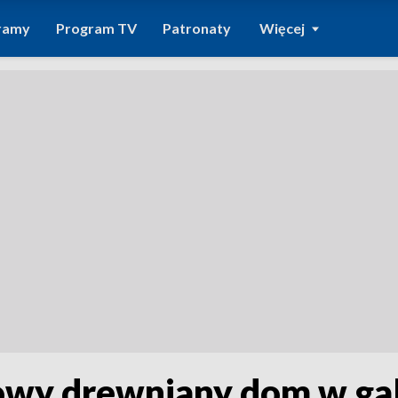
ramy
Program TV
Patronaty
Więcej
kowy drewniany dom w ga