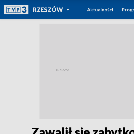
POWRÓT DO
RZESZÓW
Aktualności
Prog
TVP REGIONY
Zawalił sie zabyt