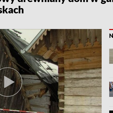
skach
N