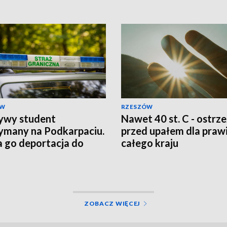
ÓW
RZESZÓW
ywy student
Nawet 40 st. C - ostrz
ymany na Podkarpaciu.
przed upałem dla praw
 go deportacja do
całego kraju
istanu
ZOBACZ WIĘCEJ