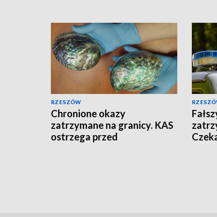
RZESZÓW
RZESZ
Chronione okazy
Fałsz
zatrzymane na granicy. KAS
zatrz
ostrzega przed
Czeka
egzotycznymi pamiątkami
Uzbek