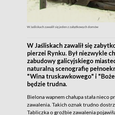
W Jaśliskach zawalił się jeden z zabytkowych domów
W Jaśliskach zawalił się zaby
pierzei Rynku. Był niezwykle 
zabudowy galicyjskiego miastec
naturalną scenografię pełnoek
"Wina truskawkowego" i "Bożego
będzie trudna.
Bielona wapnem chałupa stała nieco pr
zawalenia. Takich oznak trudno dostrz
Tabliczka o groźbie zawalenia pojawiła