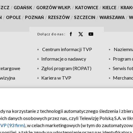
SZCZ
/
GDAŃSK
/
GORZÓW WLKP.
/
KATOWICE
/
KIELCE
/
KRA
N
/
OPOLE
/
POZNAŃ
/
RZESZÓW
/
SZCZECIN
/
WARSZAWA
/
W
Dołącz do nas:
Centrum informacji TVP
Naziemna
Informacje o nadawcy
Program d
zetargowe
Zgłoś program (ROPAT)
Serwis fo
wizyjna
Kariera w TVP
Merchandi
Polityka prywatności
Moje zgody
Pomoc
Biuro re
ody na korzystanie z technologii automatycznego śledzenia i zbie
 danych osobowych przez nas, czyli Telewizję Polską S.A. w likw
VP (93 firm)
, w celach marketingowych (w tym do zautomatyzow
 poniżej, a także zgody na udostępnianie przez nas identyfikator