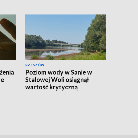
RZESZÓW
eżenia
Poziom wody w Sanie w
ie
Stalowej Woli osiągnął
wartość krytyczną