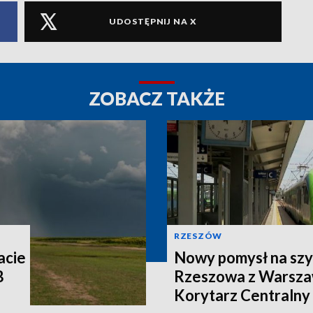
UDOSTĘPNIJ NA X
ZOBACZ TAKŻE
RZESZÓW
acie
Nowy pomysł na szy
B
Rzeszowa z Warsza
Korytarz Centralny