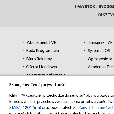
BIAŁYSTOK
/
BYDGO
OLSZTY
Abonament TVP
Emisja w TVP
Rada Programowa
System NOS
Biuro Reklamy
Ogłoszenie pr
Oferta Handlowa
Akademia Tele
Telegazeta ogłoszenia
Szanujemy Twoją prywatność
Regulamin TVP
Kliknij "Akceptuję i przechodzę do serwisu", aby wyrazić zg
końcowym i ich przechowywanie oraz na przetwarzanie Twoich
z IAB* (1201 firm)
oraz pozostałych
Zaufanych Partnerów T
mierzenia ich skuteczności) i pozostałych, które wskazujemy