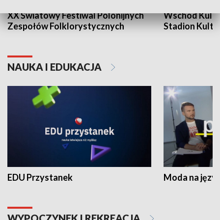
XX Światowy Festiwal Polonijnych
Wschód Kultur
Zespołów Folklorystycznych
Stadion Kultu
NAUKA I EDUKACJA
EDU Przystanek
Moda na język
WYPOCZYNEK I REKREACJA