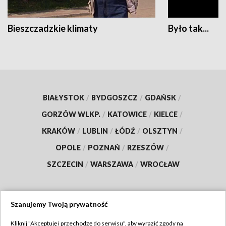
Bieszczadzkie klimaty
Było tak...
BIAŁYSTOK
/
BYDGOSZCZ
/
GDAŃSK
/
GORZÓW WLKP.
/
KATOWICE
/
KIELCE
/
KRAKÓW
/
LUBLIN
/
ŁÓDŹ
/
OLSZTYN
/
OPOLE
/
POZNAŃ
/
RZESZÓW
/
SZCZECIN
/
WARSZAWA
/
WROCŁAW
Szanujemy Twoją prywatność
Dołącz do nas:
Kliknij "Akceptuję i przechodzę do serwisu", aby wyrazić zgody na