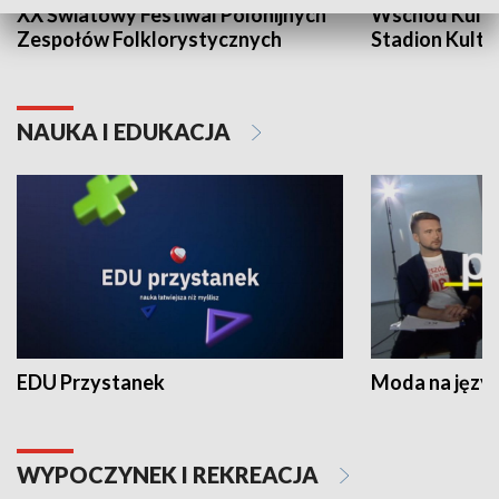
XX Światowy Festiwal Polonijnych
Wschód Kultur
Zespołów Folklorystycznych
Stadion Kultu
NAUKA I EDUKACJA
EDU Przystanek
Moda na język
WYPOCZYNEK I REKREACJA