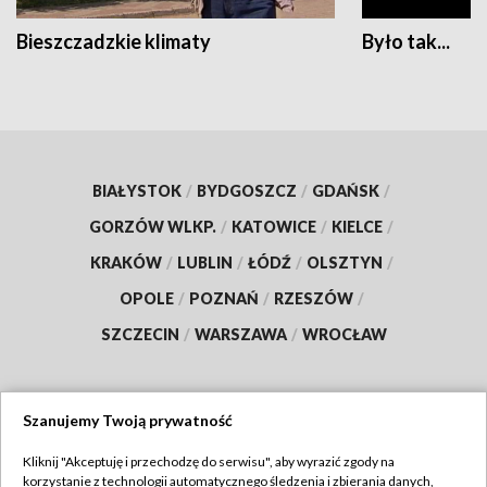
Bieszczadzkie klimaty
Było tak...
BIAŁYSTOK
/
BYDGOSZCZ
/
GDAŃSK
/
GORZÓW WLKP.
/
KATOWICE
/
KIELCE
/
KRAKÓW
/
LUBLIN
/
ŁÓDŹ
/
OLSZTYN
/
OPOLE
/
POZNAŃ
/
RZESZÓW
/
SZCZECIN
/
WARSZAWA
/
WROCŁAW
Szanujemy Twoją prywatność
Dołącz do nas:
Kliknij "Akceptuję i przechodzę do serwisu", aby wyrazić zgody na
korzystanie z technologii automatycznego śledzenia i zbierania danych,
TVP