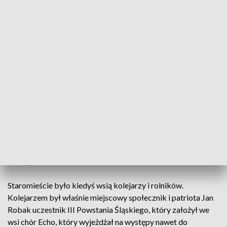
Staromiejska Izba Pamięci powstała w budynku
zajmowanym kiedyś przez kierownika i woźnego szkoły. To
kilka pomieszczeń wypełnionych teraz historią. Członkowie
Stowarzyszenia Przyjaciół Staromieścia gromadzili te
eksponaty przez 30 lat. Jednymi z pierwszych były stare
świadectwa szkolne, które dzieci przynosiły na lekcje w
ramach edukacji regionalne. Są też związane z Janem
Robakiem – wielką osobowością tej dzielnicy ze względu na
działalność społeczną, kulturalną – pianino i skrzypce. Są
dokumenty dotyczące szkoły. Takie jak akt przekazania
ziemi pod szkołę, która za 2 lata będzie świętowała 150 lecie
istnienia a przez lata była ważnym dla mieszkańców centrum
kultury.
Staromieście było kiedyś wsią kolejarzy i rolników.
Kolejarzem był właśnie miejscowy społecznik i patriota Jan
Robak uczestnik III Powstania Śląskiego, który założył we
wsi chór Echo, który wyjeżdżał na występy nawet do