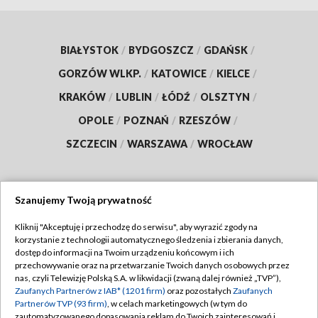
BIAŁYSTOK
/
BYDGOSZCZ
/
GDAŃSK
/
GORZÓW WLKP.
/
KATOWICE
/
KIELCE
/
KRAKÓW
/
LUBLIN
/
ŁÓDŹ
/
OLSZTYN
/
OPOLE
/
POZNAŃ
/
RZESZÓW
/
SZCZECIN
/
WARSZAWA
/
WROCŁAW
Szanujemy Twoją prywatność
Dołącz do nas:
Kliknij "Akceptuję i przechodzę do serwisu", aby wyrazić zgody na
korzystanie z technologii automatycznego śledzenia i zbierania danych,
TVP
dostęp do informacji na Twoim urządzeniu końcowym i ich
Abonament TVP
przechowywanie oraz na przetwarzanie Twoich danych osobowych przez
Regulamin TVP
nas, czyli Telewizję Polską S.A. w likwidacji (zwaną dalej również „TVP”),
Emisja w TVP
Polityka prywatności
Zaufanych Partnerów z IAB* (1201 firm)
oraz pozostałych
Zaufanych
Partnerów TVP (93 firm)
, w celach marketingowych (w tym do
Centrum informacji TVP
Moje zgody
zautomatyzowanego dopasowania reklam do Twoich zainteresowań i