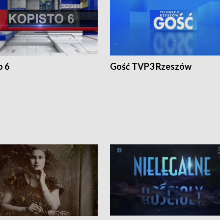
o 6
Gość TVP3 Rzeszów