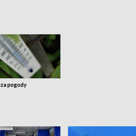
za pogody