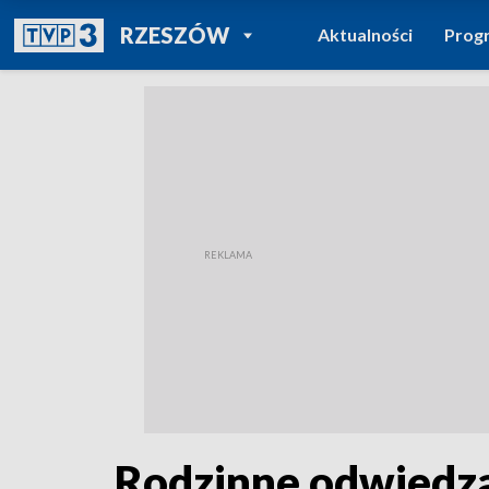
POWRÓT DO
RZESZÓW
Aktualności
Prog
TVP REGIONY
Rodzinne odwiedza