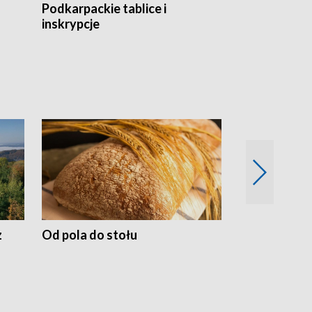
Podkarpackie tablice i
Szlakiem arc
inskrypcje
drewnianej
z
Od pola do stołu
50 lat ochro
przyrodnicz
Zachodnich