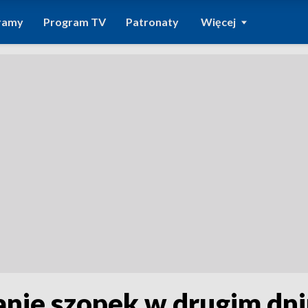
ramy
Program TV
Patronaty
Więcej
nie szopek w drugim dni