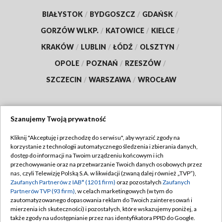
BIAŁYSTOK
/
BYDGOSZCZ
/
GDAŃSK
/
GORZÓW WLKP.
/
KATOWICE
/
KIELCE
/
KRAKÓW
/
LUBLIN
/
ŁÓDŹ
/
OLSZTYN
/
OPOLE
/
POZNAŃ
/
RZESZÓW
/
SZCZECIN
/
WARSZAWA
/
WROCŁAW
Szanujemy Twoją prywatność
Dołącz do nas:
Kliknij "Akceptuję i przechodzę do serwisu", aby wyrazić zgody na
korzystanie z technologii automatycznego śledzenia i zbierania danych,
TVP
dostęp do informacji na Twoim urządzeniu końcowym i ich
Abonament TVP
przechowywanie oraz na przetwarzanie Twoich danych osobowych przez
Regulamin TVP
nas, czyli Telewizję Polską S.A. w likwidacji (zwaną dalej również „TVP”),
Emisja w TVP
Polityka prywatności
Zaufanych Partnerów z IAB* (1201 firm)
oraz pozostałych
Zaufanych
Partnerów TVP (93 firm)
, w celach marketingowych (w tym do
Centrum informacji TVP
Moje zgody
zautomatyzowanego dopasowania reklam do Twoich zainteresowań i
mierzenia ich skuteczności) i pozostałych, które wskazujemy poniżej, a
Naziemna Telewizja Cyfrowa
Pomoc
także zgody na udostępnianie przez nas identyfikatora PPID do Google.