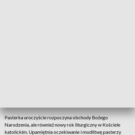
Pasterka pod przewodnictwem biskupa Jana Wątroby w Rzeszowie
Boże Narodzenie w Kościele rzymskokatolickim
rozpoczyna się od Pasterki odprawianej najczęściej
o północy. W rzeszowskiej katedrze przewodniczył
jej biskup Jan Wątroba. W homilii mówił, że Jezus
Zbawiciel przychodzi do świata, w którym nieraz
dotyka nas cierpienie i zwątpienie.
Pasterka uroczyście rozpoczyna obchody Bożego
Narodzenia, ale również nowy rok liturgiczny w Kościele
katolickim. Upamiętnia oczekiwanie i modlitwę pasterzy