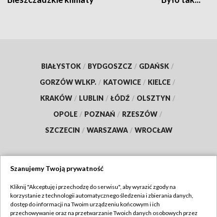
BIAŁYSTOK
/
BYDGOSZCZ
/
GDAŃSK
/
GORZÓW WLKP.
/
KATOWICE
/
KIELCE
/
KRAKÓW
/
LUBLIN
/
ŁÓDŹ
/
OLSZTYN
/
OPOLE
/
POZNAŃ
/
RZESZÓW
/
SZCZECIN
/
WARSZAWA
/
WROCŁAW
Szanujemy Twoją prywatność
Dołącz do nas:
Kliknij "Akceptuję i przechodzę do serwisu", aby wyrazić zgody na
korzystanie z technologii automatycznego śledzenia i zbierania danych,
TVP
dostęp do informacji na Twoim urządzeniu końcowym i ich
Abonament TVP
przechowywanie oraz na przetwarzanie Twoich danych osobowych przez
Regulamin TVP