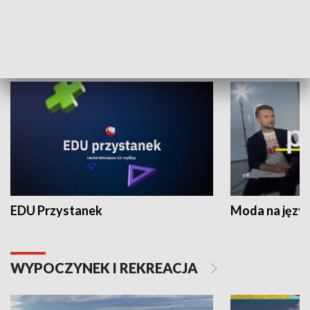
NAUKA I EDUKACJA
EDU Przystanek
Moda na język
WYPOCZYNEK I REKREACJA