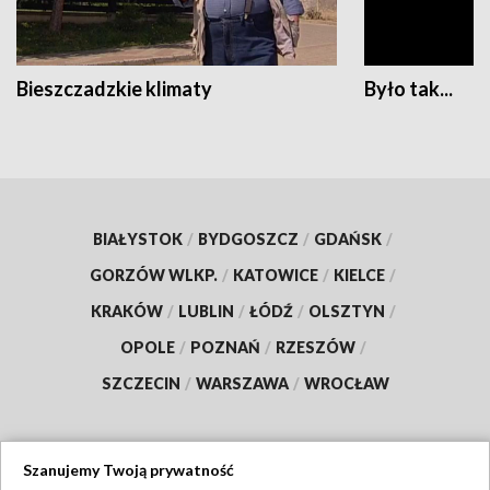
Bieszczadzkie klimaty
Było tak...
BIAŁYSTOK
/
BYDGOSZCZ
/
GDAŃSK
/
GORZÓW WLKP.
/
KATOWICE
/
KIELCE
/
KRAKÓW
/
LUBLIN
/
ŁÓDŹ
/
OLSZTYN
/
OPOLE
/
POZNAŃ
/
RZESZÓW
/
SZCZECIN
/
WARSZAWA
/
WROCŁAW
Szanujemy Twoją prywatność
Dołącz do nas: