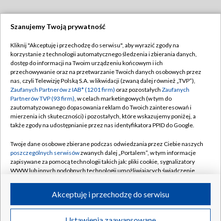
Szanujemy Twoją prywatność
Dołącz do nas:
Kliknij "Akceptuję i przechodzę do serwisu", aby wyrazić zgody na
korzystanie z technologii automatycznego śledzenia i zbierania danych,
TVP
dostęp do informacji na Twoim urządzeniu końcowym i ich
Abonament TVP
przechowywanie oraz na przetwarzanie Twoich danych osobowych przez
Regulamin TVP
nas, czyli Telewizję Polską S.A. w likwidacji (zwaną dalej również „TVP”),
Emisja w TVP
Polityka prywatności
Zaufanych Partnerów z IAB* (1201 firm)
oraz pozostałych
Zaufanych
Partnerów TVP (93 firm)
, w celach marketingowych (w tym do
Centrum informacji TVP
Moje zgody
zautomatyzowanego dopasowania reklam do Twoich zainteresowań i
mierzenia ich skuteczności) i pozostałych, które wskazujemy poniżej, a
Naziemna Telewizja Cyfrowa
Pomoc
także zgody na udostępnianie przez nas identyfikatora PPID do Google.
Sklep TVP
Biuro reklamy
Twoje dane osobowe zbierane podczas odwiedzania przez Ciebie naszych
Rada Programowa
Kontakt
poszczególnych serwisów
zwanych dalej „Portalem”, w tym informacje
zapisywane za pomocą technologii takich jak: pliki cookie, sygnalizatory
System NOS
WWW lub innych podobnych technologii umożliwiających świadczenie
dopasowanych i bezpiecznych usług, personalizację treści oraz reklam,
Informacje o nadawcy
Kanały
udostępnianie funkcji mediów społecznościowych oraz analizowanie
Akceptuję i przechodzę do serwisu
ruchu w Internecie.
Program dla prasy
©2026 Telewizja Polska S.A. w likwidacji
Biuro Reklamy
Twoje dane osobowe zbierane podczas odwiedzania przez Ciebie
Ustawienia zaawansowane