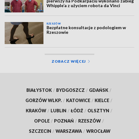
pierwszy na Podkarpaciu wykonano zabieg
Whipple’a z użyciem robota da Vinci
RZESZÓW
Bezpłatne konsultacje z podologiem w
Rzeszowie
ZOBACZ WIĘCEJ
BIAŁYSTOK
/
BYDGOSZCZ
/
GDAŃSK
/
GORZÓW WLKP.
/
KATOWICE
/
KIELCE
/
KRAKÓW
/
LUBLIN
/
ŁÓDŹ
/
OLSZTYN
/
OPOLE
/
POZNAŃ
/
RZESZÓW
/
SZCZECIN
/
WARSZAWA
/
WROCŁAW