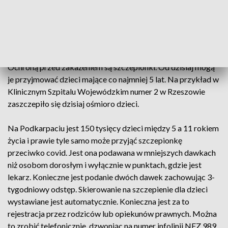
ośmioro małych pacjentów. Wśród nich kilkumiesięczny
chłopczyk. Na oddziale jest razem z mamą - też zakażoną
koronawirusem. Według lekarzy, największym zagrożeniem
dla małych pacjentów jest tak zwany zespół pocovidowy.
Ochroną przed zakażeniem są szczepionki. Od dzisiaj mogą
je przyjmować dzieci mające co najmniej 5 lat. Na przykład w
Klinicznym Szpitalu Wojewódzkim numer 2 w Rzeszowie
zaszczepiło się dzisiaj ośmioro dzieci.
Na Podkarpaciu jest 150 tysięcy dzieci między 5 a 11 rokiem
życia i prawie tyle samo może przyjąć szczepionkę
przeciwko covid. Jest ona podawana w mniejszych dawkach
niż osobom dorosłym i wyłącznie w punktach, gdzie jest
lekarz. Konieczne jest podanie dwóch dawek zachowując 3-
tygodniowy odstęp. Skierowanie na szczepienie dla dzieci
wystawiane jest automatycznie. Konieczna jest za to
rejestracja przez rodziców lub opiekunów prawnych. Można
to zrobić telefonicznie, dzwoniąc na numer infolinii NFZ 989