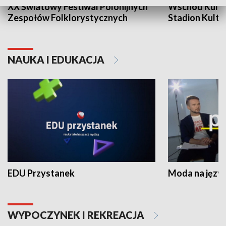
XX Światowy Festiwal Polonijnych
Wschód Kultur
Zespołów Folklorystycznych
Stadion Kultu
NAUKA I EDUKACJA
EDU Przystanek
Moda na język
WYPOCZYNEK I REKREACJA