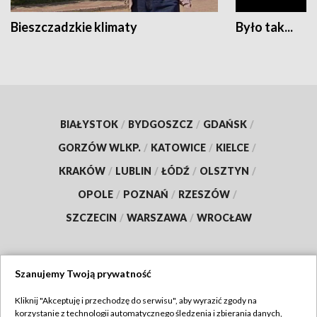
Bieszczadzkie klimaty
Było tak...
BIAŁYSTOK
/
BYDGOSZCZ
/
GDAŃSK
/
GORZÓW WLKP.
/
KATOWICE
/
KIELCE
/
KRAKÓW
/
LUBLIN
/
ŁÓDŹ
/
OLSZTYN
/
OPOLE
/
POZNAŃ
/
RZESZÓW
/
SZCZECIN
/
WARSZAWA
/
WROCŁAW
Szanujemy Twoją prywatność
Dołącz do nas:
Kliknij "Akceptuję i przechodzę do serwisu", aby wyrazić zgody na
korzystanie z technologii automatycznego śledzenia i zbierania danych,
TVP