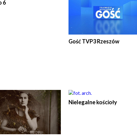
o 6
Gość TVP3 Rzeszów
Nielegalne kościoły