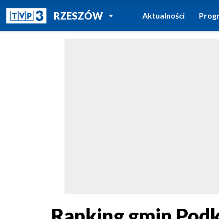
POWRÓT DO
RZESZÓW
Aktualności
Prog
TVP REGIONY
Ranking gmin Podk