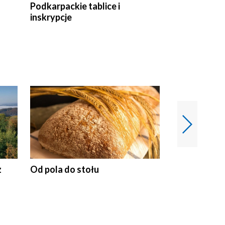
Podkarpackie tablice i
Szlakiem arc
inskrypcje
drewnianej
50 lat ochro
przyrodnicz
Zachodnich
z
Od pola do stołu