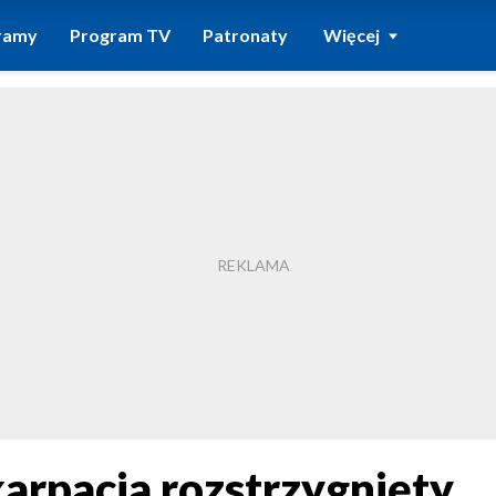
ramy
Program TV
Patronaty
Więcej
arpacia rozstrzygnięty