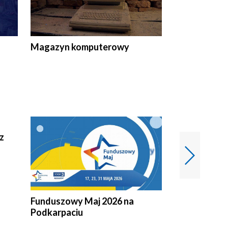
Magazyn komputerowy
z
Funduszowy Maj 2026 na
Podkarpacki
Podkarpaciu
kulinarne z h