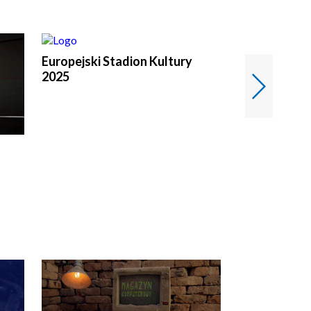
Europejski Stadion Kultury
Magazyn Kul
2025