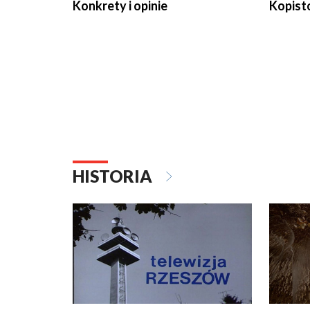
Konkrety i opinie
Kopist
HISTORIA