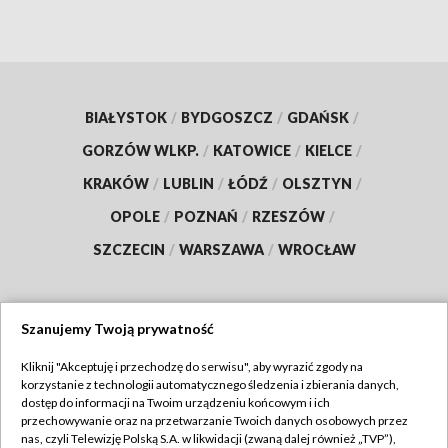
BIAŁYSTOK
/
BYDGOSZCZ
/
GDAŃSK
/
GORZÓW WLKP.
/
KATOWICE
/
KIELCE
/
KRAKÓW
/
LUBLIN
/
ŁÓDŹ
/
OLSZTYN
/
OPOLE
/
POZNAŃ
/
RZESZÓW
/
SZCZECIN
/
WARSZAWA
/
WROCŁAW
Szanujemy Twoją prywatność
Dołącz do nas:
Kliknij "Akceptuję i przechodzę do serwisu", aby wyrazić zgody na
korzystanie z technologii automatycznego śledzenia i zbierania danych,
TVP
dostęp do informacji na Twoim urządzeniu końcowym i ich
Abonament TVP
przechowywanie oraz na przetwarzanie Twoich danych osobowych przez
Regulamin TVP
nas, czyli Telewizję Polską S.A. w likwidacji (zwaną dalej również „TVP”),