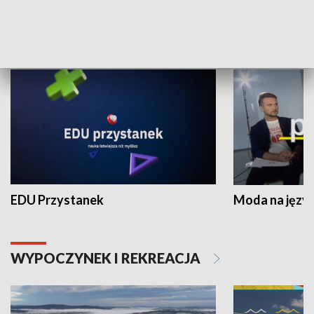
NAUKA I EDUKACJA
EDU Przystanek
Moda na język
WYPOCZYNEK I REKREACJA