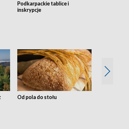
Podkarpackie tablice i
Szlakiem arc
inskrypcje
drewnianej
z
Od pola do stołu
50 lat ochro
przyrodnicz
Zachodnich