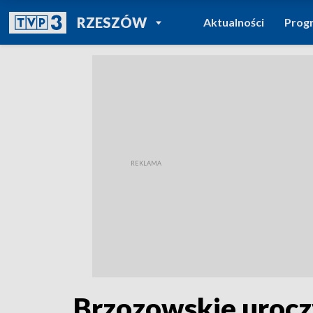
POWRÓT DO
RZESZÓW
Aktualności
Prog
TVP REGIONY
Brzozowskie urocz