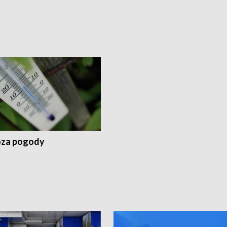
za pogody