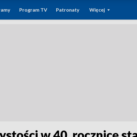
ramy
Program TV
Patronaty
Więcej
ystości w 40. rocznicę s