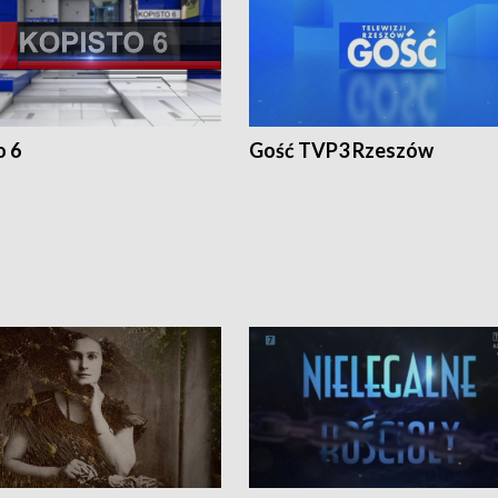
o 6
Gość TVP3 Rzeszów