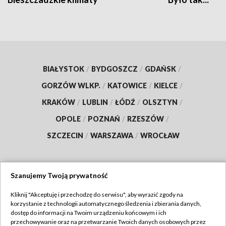
BIAŁYSTOK
/
BYDGOSZCZ
/
GDAŃSK
/
GORZÓW WLKP.
/
KATOWICE
/
KIELCE
/
KRAKÓW
/
LUBLIN
/
ŁÓDŹ
/
OLSZTYN
/
OPOLE
/
POZNAŃ
/
RZESZÓW
/
SZCZECIN
/
WARSZAWA
/
WROCŁAW
Szanujemy Twoją prywatność
Dołącz do nas:
Kliknij "Akceptuję i przechodzę do serwisu", aby wyrazić zgody na
korzystanie z technologii automatycznego śledzenia i zbierania danych,
TVP
dostęp do informacji na Twoim urządzeniu końcowym i ich
Abonament TVP
przechowywanie oraz na przetwarzanie Twoich danych osobowych przez
Regulamin TVP