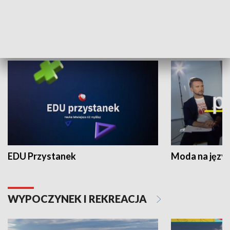
NAUKA I EDUKACJA
EDU Przystanek
Moda na język
WYPOCZYNEK I REKREACJA