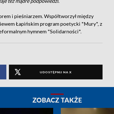
daje też mądre podpowiedzi.
rem i pieśniarzem. Współtworzył między
niewem Łapińskim program poetycki "Mury", z
nieformalnym hymnem "Solidarności".
UDOSTĘPNIJ NA X
ZOBACZ TAKŻE