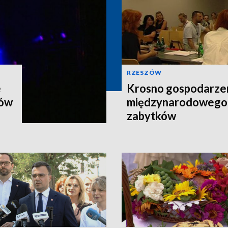
RZESZÓW
e
Krosno gospodarz
nów
międzynarodowego 
zabytków