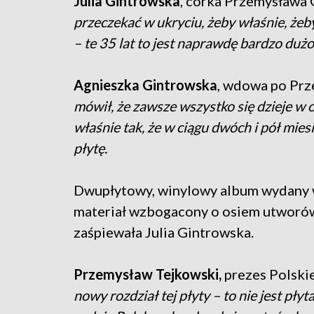
Julia Gintrowska
, córka Przemysława
przeczekać w ukryciu, żeby właśnie, żeby
– te 35 lat to jest naprawdę bardzo dużo c
Agnieszka Gintrowska
, wdowa po Pr
mówił, że zawsze wszystko się dzieje w o
właśnie tak, że w ciągu dwóch i pół mies
płytę.
Dwupłytowy, winylowy album wydany w 
materiał wzbogacony o osiem utworów 
zaśpiewała Julia Gintrowska.
Przemysław Tejkowski,
prezes Polski
nowy rozdział tej płyty – to nie jest płyt