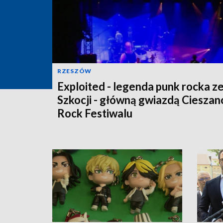
RZESZÓW
Exploited - legenda punk rocka z
Szkocji - główną gwiazdą Ciesza
Rock Festiwalu