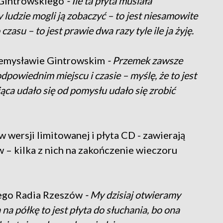
 Gintrowskiego
- Ile ta płyta musiała
 ludzie mogli ją zobaczyć – to jest niesamowite
zasu – to jest prawie dwa razy tyle ile ja żyję.
zemysławie Gintrowskim
- Przemek zawsze
dpowiednim miejscu i czasie – myślę, że to jest
iąca udało się od pomysłu udało się zrobić
wersji limitowanej i płyta CD - zawierają
– kilka z nich na zakończenie wieczoru
ego Radia Rzeszów
- My dzisiaj otwieramy
a na półkę to jest płyta do słuchania, bo ona