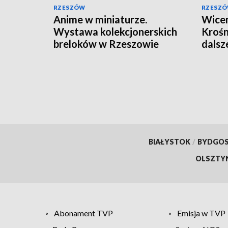
RZESZÓW
RZESZ
Anime w miniaturze.
Wicem
Wystawa kolekcjonerskich
Krośn
breloków w Rzeszowie
dalsz
miejs
BIAŁYSTOK
/
BYDGO
OLSZTY
Abonament TVP
Emisja w TVP