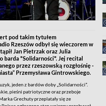
ert pod takim tytułem
adio Rzeszów odbył się wieczorem w
ąpił Jan Pietrzak oraz Julia
barda "Solidarności". Jej recital
anego przez rzeszowską rozgłośnię -
iasta” Przemysława Gintrowskiego.
uzyk, jeden z bardów doby „Solidarności”.
kie, pieśni patriotyczne oraz przeboje
Marka Grechuty przeplatały się ze
w Polsce ogłoszono stan wojenny przebywał