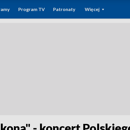
ramy
Program TV
Patronaty
Więcej
okona" - koncert Polskie