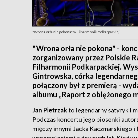
"Wrona orła nie pokona" w Filharmonii Podkarpackiej
"Wrona orła nie pokona" - konc
zorganizowany przez Polskie R
Filharmonii Podkarpackiej. Wyst
Gintrowska, córka legendarnego 
połączony był z premierą - wyd
albumu „Raport z oblężonego m
Jan Pietrzak
to legendarny satyryk i m
Podczas koncertu jego piosenki autors
między innymi Jacka Kaczmarskiego i 
wspomnieniami z dawnych lat. Kiedy 