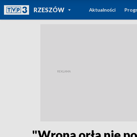
POWRÓT DO
RZESZÓW
Aktualności
Prog
TVP REGIONY
"Wrona orła nie p