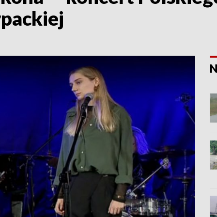
packiej
N