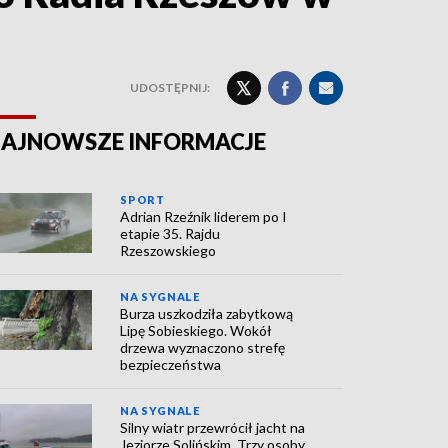
UDOSTĘPNIJ:
AJNOWSZE INFORMACJE
SPORT
Adrian Rzeźnik liderem po I
etapie 35. Rajdu
Rzeszowskiego
NA SYGNALE
Burza uszkodziła zabytkową
Lipę Sobieskiego. Wokół
drzewa wyznaczono strefę
bezpieczeństwa
NA SYGNALE
Silny wiatr przewrócił jacht na
Jeziorze Solińskim. Trzy osoby