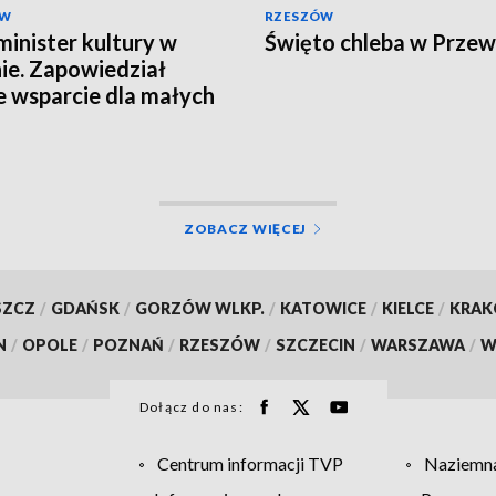
ÓW
RZESZÓW
inister kultury w
Święto chleba w Prze
ie. Zapowiedział
e wsparcie dla małych
cowości
ZOBACZ WIĘCEJ
SZCZ
/
GDAŃSK
/
GORZÓW WLKP.
/
KATOWICE
/
KIELCE
/
KRA
N
/
OPOLE
/
POZNAŃ
/
RZESZÓW
/
SZCZECIN
/
WARSZAWA
/
W
Dołącz do nas:
Centrum informacji TVP
Naziemna