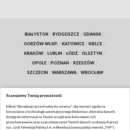
BIAŁYSTOK
/
BYDGOSZCZ
/
GDAŃSK
/
GORZÓW WLKP.
/
KATOWICE
/
KIELCE
/
KRAKÓW
/
LUBLIN
/
ŁÓDŹ
/
OLSZTYN
/
OPOLE
/
POZNAŃ
/
RZESZÓW
/
SZCZECIN
/
WARSZAWA
/
WROCŁAW
Szanujemy Twoją prywatność
Dołącz do nas:
Kliknij "Akceptuję i przechodzę do serwisu", aby wyrazić zgody na
korzystanie z technologii automatycznego śledzenia i zbierania danych,
TVP
dostęp do informacji na Twoim urządzeniu końcowym i ich
Abonament TVP
przechowywanie oraz na przetwarzanie Twoich danych osobowych przez
Regulamin TVP
nas, czyli Telewizję Polską S.A. w likwidacji (zwaną dalej również „TVP”),