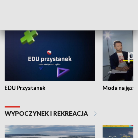
NAUKA I EDUKACJA
EDU Przystanek
Moda na język
WYPOCZYNEK I REKREACJA