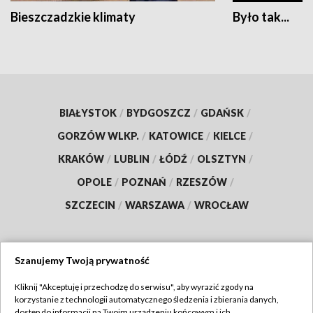
Bieszczadzkie klimaty
Było tak...
BIAŁYSTOK
/
BYDGOSZCZ
/
GDAŃSK
/
GORZÓW WLKP.
/
KATOWICE
/
KIELCE
/
KRAKÓW
/
LUBLIN
/
ŁÓDŹ
/
OLSZTYN
/
OPOLE
/
POZNAŃ
/
RZESZÓW
/
SZCZECIN
/
WARSZAWA
/
WROCŁAW
Szanujemy Twoją prywatność
Dołącz do nas:
Kliknij "Akceptuję i przechodzę do serwisu", aby wyrazić zgody na
korzystanie z technologii automatycznego śledzenia i zbierania danych,
TVP
dostęp do informacji na Twoim urządzeniu końcowym i ich