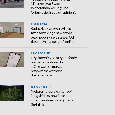
Mistrzostwa Świata
Weteranów w Biegu na
Orientację. Będą utrudnienia
EDUKACJA
Badaczka z Uniwersytetu
Rzeszowskiego stworzyła
ogólnopolską wystawę. Od
dziś można ją oglądać online
SPOŁECZNE
Użytkownicy, którzy do środy
nie zalogowali się do
mObywatela muszą
przywrócić ważność
dokumentów
NA SYGNALE
Nielegalna uprawa konopi
indyjskich w powiecie
lubaczowskim. Zatrzymany
36-latek