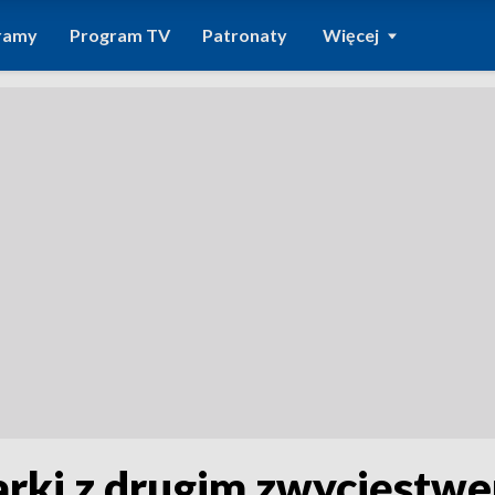
ramy
Program TV
Patronaty
Więcej
arki z drugim zwycięst