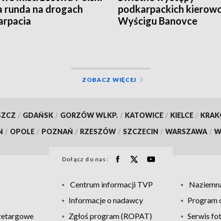
ta runda na drogach
podkarpackich kierow
arpacia
Wyścigu Banovce
ZOBACZ WIĘCEJ
SZCZ
/
GDAŃSK
/
GORZÓW WLKP.
/
KATOWICE
/
KIELCE
/
KRA
N
/
OPOLE
/
POZNAŃ
/
RZESZÓW
/
SZCZECIN
/
WARSZAWA
/
W
Dołącz do nas:
Centrum informacji TVP
Naziemna
Informacje o nadawcy
Program d
zetargowe
Zgłoś program (ROPAT)
Serwis fo