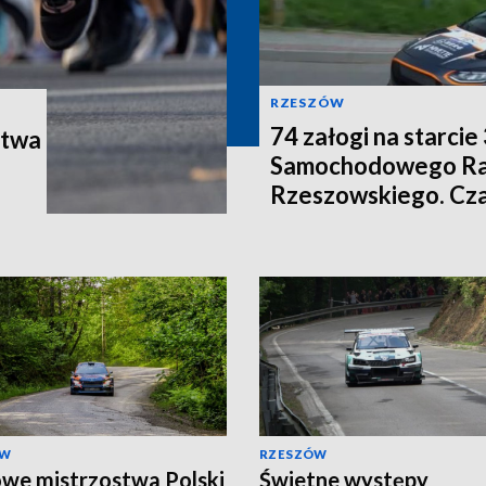
RZESZÓW
74 załogi na starc
stwa
Samochodowego Ra
Rzeszowskiego. Cza
ściganie
ÓW
RZESZÓW
we mistrzostwa Polski
Świetne występy