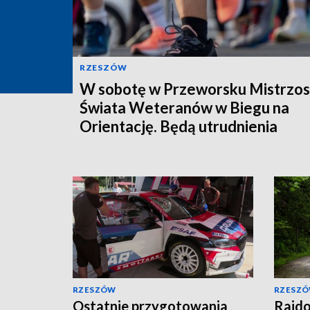
RZESZÓW
W sobotę w Przeworsku Mistrzo
Świata Weteranów w Biegu na
Orientację. Będą utrudnienia
RZESZÓW
RZESZ
Ostatnie przygotowania
Rajdo