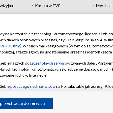
wizyjna
Kariera w TVP
Merchandi
Polityka prywatności
Moje zgody
Pomoc
Biuro re
ody na korzystanie z technologii automatycznego śledzenia i zbie
 danych osobowych przez nas, czyli Telewizję Polską S.A. w likw
VP (93 firm)
, w celach marketingowych (w tym do zautomatyzow
 poniżej, a także zgody na udostępnianie przez nas identyfikator
Ciebie naszych
poszczególnych serwisów
zwanych dalej „Portalem
obnych technologii umożliwiających świadczenie dopasowanych i be
zowanie ruchu w Internecie.
Ciebie
poszczególnych serwisów
na Portalu, takie jak adresy IP, 
sach Portalu czy historia odwiedzin będą przetwarzane przez TV
ji: przechowywania informacji na urządzeniu lub dostęp do nich,
©2026 Telewizja Polska S.A. w likwidacji
 przechodzę do serwisu
enia profilu spersonalizowanych treści, wyboru spersonalizowany
inii odbiorców, opracowywania i ulepszania produktów, zapewnie