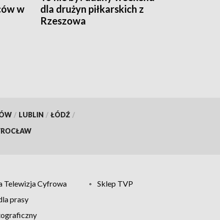
ców w
dla drużyn piłkarskich z
Rzeszowa
KÓW
/
LUBLIN
/
ŁÓDŹ
/
ROCŁAW
 Telewizja Cyfrowa
Sklep TVP
la prasy
tograficzny