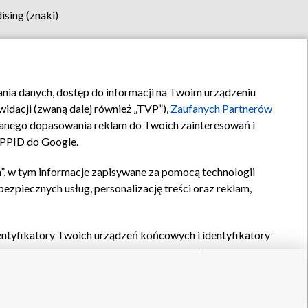
sing (znaki)
klamy
Kontakt
rania danych, dostęp do informacji na Twoim urządzeniu
idacji (zwaną dalej również „TVP”),
Zaufanych Partnerów
anego dopasowania reklam do Twoich zainteresowań i
a PPID do Google.
”, w tym informacje zapisywane za pomocą technologii
zpiecznych usług, personalizację treści oraz reklam,
identyfikatory Twoich urządzeń końcowych i identyfikatory
P,
Zaufanych Partnerów z IAB
oraz pozostałych
Zaufanych
 wyboru podstawowych reklam, wyboru spersonalizowanych
ch treści, pomiaru wydajności reklam, pomiaru wydajności
nia bezpieczeństwa, zapobiegania oszustwom i usuwania