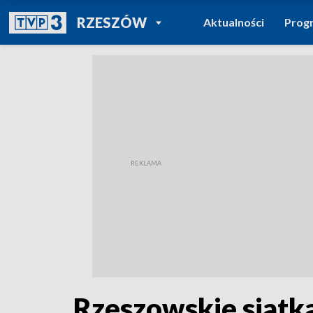
POWRÓT DO
RZESZÓW
Aktualności
Prog
TVP REGIONY
Rzeszowskie siatk