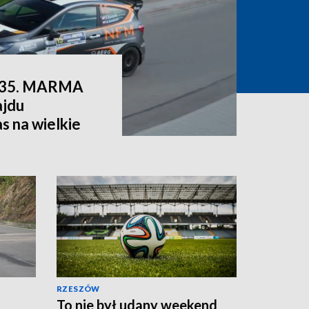
ie 35. MARMA
jdu
s na wielkie
RZESZÓW
To nie był udany weekend