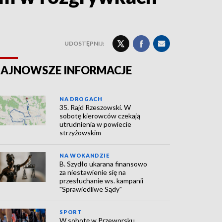
UDOSTĘPNIJ:
AJNOWSZE INFORMACJE
NA DROGACH
35. Rajd Rzeszowski. W
sobotę kierowców czekają
utrudnienia w powiecie
strzyżowskim
NA WOKANDZIE
B. Szydło ukarana finansowo
za niestawienie się na
przesłuchanie ws. kampanii
"Sprawiedliwe Sądy"
SPORT
W sobotę w Przeworsku