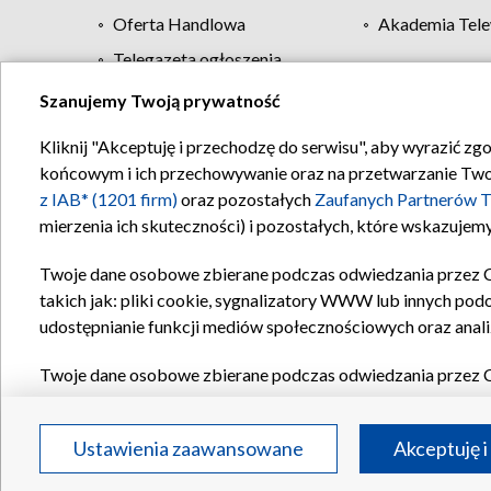
Oferta Handlowa
Akademia Tele
Telegazeta ogłoszenia
Szanujemy Twoją prywatność
Regulamin TVP
Kliknij "Akceptuję i przechodzę do serwisu", aby wyrazić zg
końcowym i ich przechowywanie oraz na przetwarzanie Twoich
z IAB* (1201 firm)
oraz pozostałych
Zaufanych Partnerów T
mierzenia ich skuteczności) i pozostałych, które wskazujemy
Twoje dane osobowe zbierane podczas odwiedzania przez 
takich jak: pliki cookie, sygnalizatory WWW lub innych pod
udostępnianie funkcji mediów społecznościowych oraz anali
Twoje dane osobowe zbierane podczas odwiedzania przez 
plików cookie, informacje o Twoich wyszukiwaniach w serwi
Partnerów TVP
dla realizacji następujących celów i funkc
Ustawienia zaawansowane
Akceptuję i
reklam, tworzenia profilu spersonalizowanych reklam, tworz
treści, stosowania badań rynkowych w celu generowania op