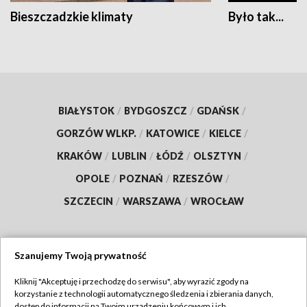
Bieszczadzkie klimaty
Było tak...
BIAŁYSTOK
/
BYDGOSZCZ
/
GDAŃSK
/
GORZÓW WLKP.
/
KATOWICE
/
KIELCE
/
KRAKÓW
/
LUBLIN
/
ŁÓDŹ
/
OLSZTYN
/
OPOLE
/
POZNAŃ
/
RZESZÓW
/
SZCZECIN
/
WARSZAWA
/
WROCŁAW
Szanujemy Twoją prywatność
Dołącz do nas:
Kliknij "Akceptuję i przechodzę do serwisu", aby wyrazić zgody na
korzystanie z technologii automatycznego śledzenia i zbierania danych,
TVP
dostęp do informacji na Twoim urządzeniu końcowym i ich