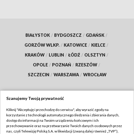
BIAŁYSTOK
/
BYDGOSZCZ
/
GDAŃSK
/
GORZÓW WLKP.
/
KATOWICE
/
KIELCE
/
KRAKÓW
/
LUBLIN
/
ŁÓDŹ
/
OLSZTYN
/
OPOLE
/
POZNAŃ
/
RZESZÓW
/
SZCZECIN
/
WARSZAWA
/
WROCŁAW
Szanujemy Twoją prywatność
Dołącz do nas:
Kliknij "Akceptuję i przechodzę do serwisu", aby wyrazić zgody na
korzystanie z technologii automatycznego śledzenia i zbierania danych,
TVP
dostęp do informacji na Twoim urządzeniu końcowym i ich
Abonament TVP
przechowywanie oraz na przetwarzanie Twoich danych osobowych przez
Regulamin TVP
nas, czyli Telewizję Polską S.A. w likwidacji (zwaną dalej również „TVP”),