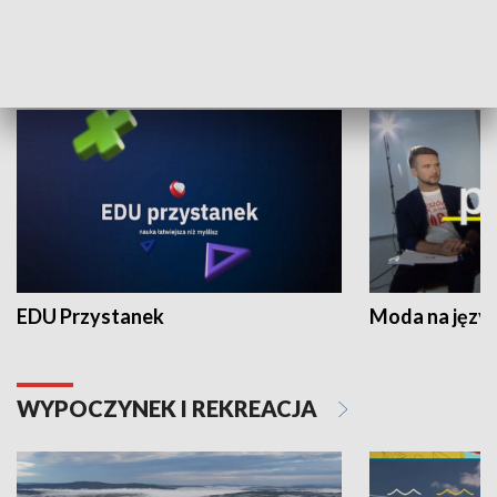
NAUKA I EDUKACJA
EDU Przystanek
Moda na język
WYPOCZYNEK I REKREACJA