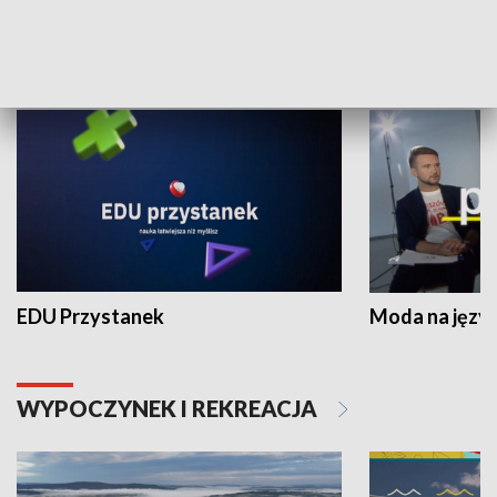
NAUKA I EDUKACJA
EDU Przystanek
Moda na język
WYPOCZYNEK I REKREACJA