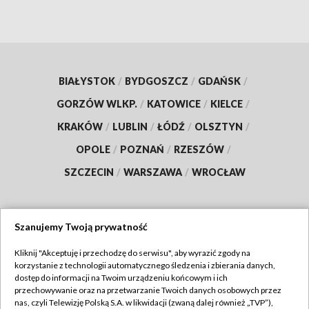
BIAŁYSTOK
/
BYDGOSZCZ
/
GDAŃSK
/
GORZÓW WLKP.
/
KATOWICE
/
KIELCE
/
KRAKÓW
/
LUBLIN
/
ŁÓDŹ
/
OLSZTYN
/
OPOLE
/
POZNAŃ
/
RZESZÓW
/
SZCZECIN
/
WARSZAWA
/
WROCŁAW
Szanujemy Twoją prywatność
Dołącz do nas:
Kliknij "Akceptuję i przechodzę do serwisu", aby wyrazić zgody na
korzystanie z technologii automatycznego śledzenia i zbierania danych,
TVP
dostęp do informacji na Twoim urządzeniu końcowym i ich
Abonament TVP
przechowywanie oraz na przetwarzanie Twoich danych osobowych przez
Regulamin TVP
nas, czyli Telewizję Polską S.A. w likwidacji (zwaną dalej również „TVP”),