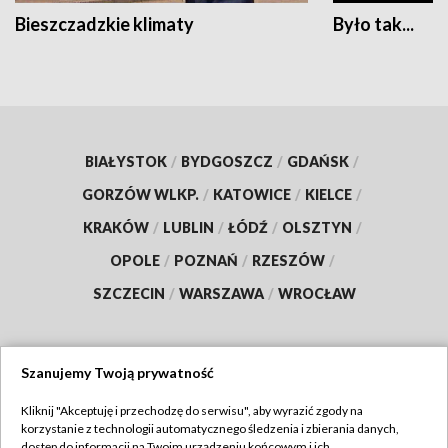
Bieszczadzkie klimaty
Było tak...
BIAŁYSTOK
/
BYDGOSZCZ
/
GDAŃSK
/
GORZÓW WLKP.
/
KATOWICE
/
KIELCE
/
KRAKÓW
/
LUBLIN
/
ŁÓDŹ
/
OLSZTYN
/
OPOLE
/
POZNAŃ
/
RZESZÓW
/
SZCZECIN
/
WARSZAWA
/
WROCŁAW
Szanujemy Twoją prywatność
Dołącz do nas:
Kliknij "Akceptuję i przechodzę do serwisu", aby wyrazić zgody na
korzystanie z technologii automatycznego śledzenia i zbierania danych,
TVP
dostęp do informacji na Twoim urządzeniu końcowym i ich