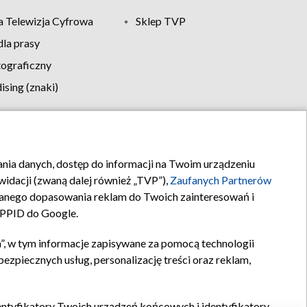
 Telewizja Cyfrowa
Sklep TVP
la prasy
tograficzny
sing (znaki)
klamy
Kontakt
rania danych, dostęp do informacji na Twoim urządzeniu
idacji (zwaną dalej również „TVP”),
Zaufanych Partnerów
anego dopasowania reklam do Twoich zainteresowań i
a PPID do Google.
”, w tym informacje zapisywane za pomocą technologii
zpiecznych usług, personalizację treści oraz reklam,
identyfikatory Twoich urządzeń końcowych i identyfikatory