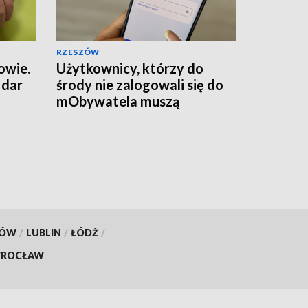
RZESZÓW
owie.
Użytkownicy, którzy do
 dar
środy nie zalogowali się do
mObywatela muszą
przywrócić ważność
dokumentów
KÓW
/
LUBLIN
/
ŁÓDŹ
/
ROCŁAW