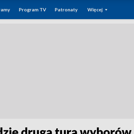
ramy
Program TV
Patronaty
Więcej
zie druga tura wyborów