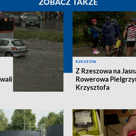
ZOBACZ TAKŻE
RZESZÓW
Z Rzeszowa na Jasn
wali
Rowerowa Pielgrzy
Krzysztofa