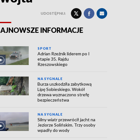
UDOSTĘPNIJ:
AJNOWSZE INFORMACJE
SPORT
Adrian Rzeźnik liderem po I
etapie 35. Rajdu
Rzeszowskiego
NA SYGNALE
Burza uszkodziła zabytkową
Lipę Sobieskiego. Wokół
drzewa wyznaczono strefę
bezpieczeństwa
NA SYGNALE
Silny wiatr przewrócił jacht na
Jeziorze Solińskim. Trzy osoby
wpadły do wody