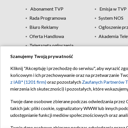
Abonament TVP
Emisja w TVP
Rada Programowa
System NOS
Biuro Reklamy
Ogłoszenie pr
Oferta Handlowa
Akademia Tele
Telegazeta ogłoszenia
Szanujemy Twoją prywatność
Regulamin TVP
Kliknij "Akceptuję i przechodzę do serwisu", aby wyrazić zg
końcowym i ich przechowywanie oraz na przetwarzanie Twoich
z IAB* (1201 firm)
oraz pozostałych
Zaufanych Partnerów T
mierzenia ich skuteczności) i pozostałych, które wskazujemy
Twoje dane osobowe zbierane podczas odwiedzania przez 
takich jak: pliki cookie, sygnalizatory WWW lub innych pod
udostępnianie funkcji mediów społecznościowych oraz anali
Twoje dane osobowe zbierane podczas odwiedzania przez 