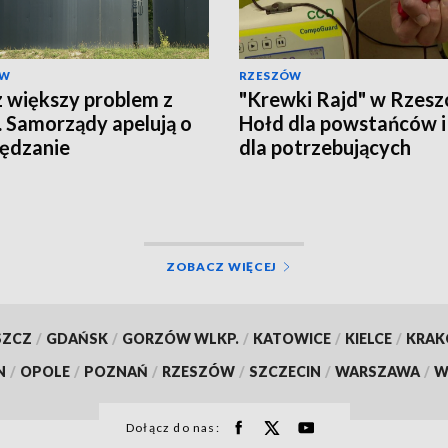
ÓW
RZESZÓW
 większy problem z
"Krewki Rajd" w Rzesz
 Samorządy apelują o
Hołd dla powstańców i
ędzanie
dla potrzebujących
ZOBACZ WIĘCEJ
SZCZ
/
GDAŃSK
/
GORZÓW WLKP.
/
KATOWICE
/
KIELCE
/
KRA
N
/
OPOLE
/
POZNAŃ
/
RZESZÓW
/
SZCZECIN
/
WARSZAWA
/
W
Dołącz do nas: