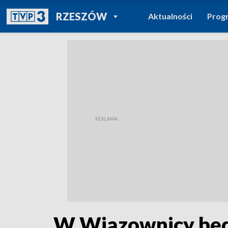
POWRÓT DO
RZESZÓW
Aktualności
Prog
TVP REGIONY
W Wiązownicy będ