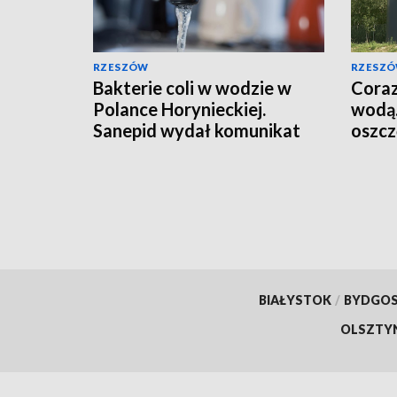
RZESZÓW
RZESZ
Bakterie coli w wodzie w
Coraz
Polance Horynieckiej.
wodą.
Sanepid wydał komunikat
oszcz
BIAŁYSTOK
/
BYDGO
OLSZTY