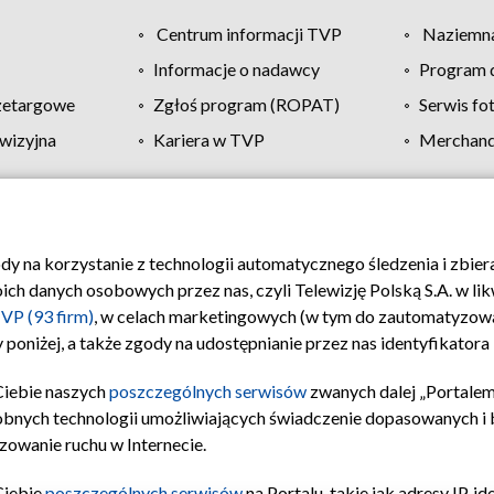
Centrum informacji TVP
Naziemna
Informacje o nadawcy
Program d
zetargowe
Zgłoś program (ROPAT)
Serwis fo
wizyjna
Kariera w TVP
Merchandi
Polityka prywatności
Moje zgody
Pomoc
Biuro re
ody na korzystanie z technologii automatycznego śledzenia i zbie
 danych osobowych przez nas, czyli Telewizję Polską S.A. w likw
VP (93 firm)
, w celach marketingowych (w tym do zautomatyzow
 poniżej, a także zgody na udostępnianie przez nas identyfikator
Ciebie naszych
poszczególnych serwisów
zwanych dalej „Portalem
obnych technologii umożliwiających świadczenie dopasowanych i be
zowanie ruchu w Internecie.
Ciebie
poszczególnych serwisów
na Portalu, takie jak adresy IP, 