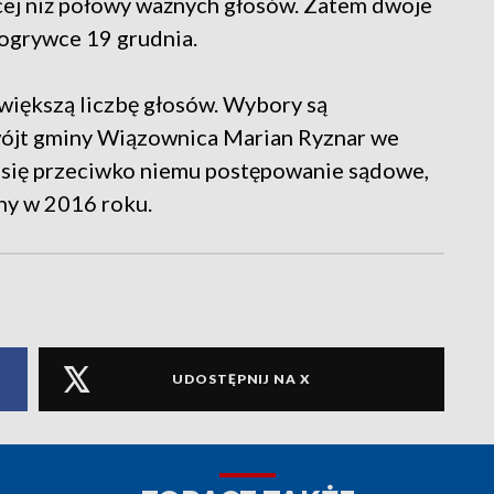
cej niż połowy ważnych głosów. Zatem dwoje
dogrywce 19 grudnia.
 większą liczbę głosów. Wybory są
ójt gminy Wiązownica Marian Ryznar we
 się przeciwko niemu postępowanie sądowe,
ny w 2016 roku.
UDOSTĘPNIJ NA X