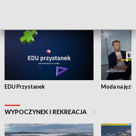
NAUKA I EDUKACJA
EDU Przystanek
Moda na język
WYPOCZYNEK I REKREACJA