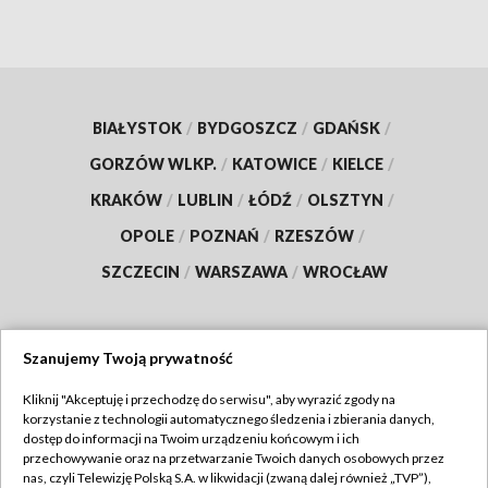
BIAŁYSTOK
/
BYDGOSZCZ
/
GDAŃSK
/
GORZÓW WLKP.
/
KATOWICE
/
KIELCE
/
KRAKÓW
/
LUBLIN
/
ŁÓDŹ
/
OLSZTYN
/
OPOLE
/
POZNAŃ
/
RZESZÓW
/
SZCZECIN
/
WARSZAWA
/
WROCŁAW
Szanujemy Twoją prywatność
Dołącz do nas:
Kliknij "Akceptuję i przechodzę do serwisu", aby wyrazić zgody na
korzystanie z technologii automatycznego śledzenia i zbierania danych,
TVP
dostęp do informacji na Twoim urządzeniu końcowym i ich
Abonament TVP
przechowywanie oraz na przetwarzanie Twoich danych osobowych przez
Regulamin TVP
nas, czyli Telewizję Polską S.A. w likwidacji (zwaną dalej również „TVP”),