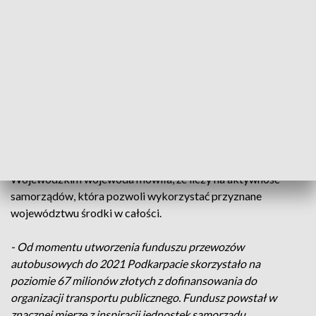
pieniądze może się także starać samorząd województwa.
Ewa Leniart,
wojewoda podkarpacki
- Z budżetu państwa
będzie można otrzymać wsparcie do 3 złotych do jednego
wozokilometra, przy udziale własnym jednostki samorządu
terytorialnego nie mniejszym niż 10 procent i oczywiście
globalna kwota środków przeznaczonych na realizację celów
tego funduszu to 52 mln zł.
Podczas konferencji w Podkarpackim Urzędzie
Wojewódzkim wojewoda mówiła, że liczy na aktywność
samorządów, która pozwoli wykorzystać przyznane
województwu środki w całości.
- Od momentu utworzenia funduszu przewozów
autobusowych do 2021 Podkarpacie skorzystało na
poziomie 67 milionów złotych z dofinansowania do
organizacji transportu publicznego. Fundusz powstał w
znacznej mierze z inspiracji jednostek samorządu