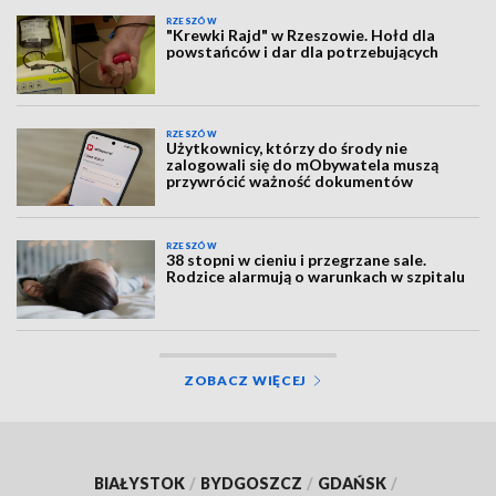
RZESZÓW
"Krewki Rajd" w Rzeszowie. Hołd dla
powstańców i dar dla potrzebujących
RZESZÓW
Użytkownicy, którzy do środy nie
zalogowali się do mObywatela muszą
przywrócić ważność dokumentów
RZESZÓW
38 stopni w cieniu i przegrzane sale.
Rodzice alarmują o warunkach w szpitalu
ZOBACZ WIĘCEJ
BIAŁYSTOK
/
BYDGOSZCZ
/
GDAŃSK
/