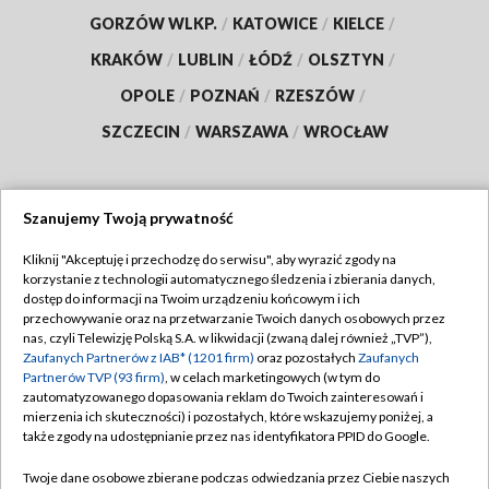
GORZÓW WLKP.
/
KATOWICE
/
KIELCE
/
KRAKÓW
/
LUBLIN
/
ŁÓDŹ
/
OLSZTYN
/
OPOLE
/
POZNAŃ
/
RZESZÓW
/
SZCZECIN
/
WARSZAWA
/
WROCŁAW
Szanujemy Twoją prywatność
Dołącz do nas:
Kliknij "Akceptuję i przechodzę do serwisu", aby wyrazić zgody na
korzystanie z technologii automatycznego śledzenia i zbierania danych,
TVP
dostęp do informacji na Twoim urządzeniu końcowym i ich
Abonament TVP
przechowywanie oraz na przetwarzanie Twoich danych osobowych przez
Regulamin TVP
nas, czyli Telewizję Polską S.A. w likwidacji (zwaną dalej również „TVP”),
Emisja w TVP
Polityka prywatności
Zaufanych Partnerów z IAB* (1201 firm)
oraz pozostałych
Zaufanych
Partnerów TVP (93 firm)
, w celach marketingowych (w tym do
Centrum informacji TVP
Moje zgody
zautomatyzowanego dopasowania reklam do Twoich zainteresowań i
mierzenia ich skuteczności) i pozostałych, które wskazujemy poniżej, a
Naziemna Telewizja Cyfrowa
Pomoc
także zgody na udostępnianie przez nas identyfikatora PPID do Google.
Sklep TVP
Biuro reklamy
Twoje dane osobowe zbierane podczas odwiedzania przez Ciebie naszych