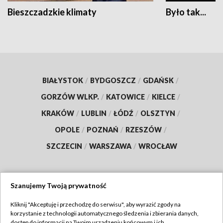
Bieszczadzkie klimaty
Było tak...
BIAŁYSTOK
/
BYDGOSZCZ
/
GDAŃSK
/
GORZÓW WLKP.
/
KATOWICE
/
KIELCE
/
KRAKÓW
/
LUBLIN
/
ŁÓDŹ
/
OLSZTYN
/
OPOLE
/
POZNAŃ
/
RZESZÓW
/
SZCZECIN
/
WARSZAWA
/
WROCŁAW
Szanujemy Twoją prywatność
Dołącz do nas:
Kliknij "Akceptuję i przechodzę do serwisu", aby wyrazić zgody na
korzystanie z technologii automatycznego śledzenia i zbierania danych,
TVP
dostęp do informacji na Twoim urządzeniu końcowym i ich