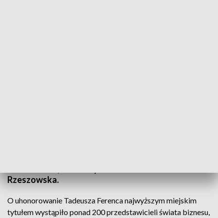
Tadeusz Ferenc honorowym obywatelem Rzeszowa
Tadeusz Ferenc dołączył do grona honorowych
obywateli Rzeszowa. Dziś na nadzwyczajnej sesji
Rady Miasta zdecydowali o tym radni. Wniosek o
uhonorowanie byłego prezydenta złożyli m.in.
rzeszowscy przedsiębiorcy. Poparł go Podkarpacki
Klub Biznesu, Uniwersytet i Politechnika
Rzeszowska.
O uhonorowanie Tadeusza Ferenca najwyższym miejskim
tytułem wystąpiło ponad 200 przedstawicieli świata biznesu,