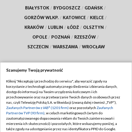
BIAŁYSTOK
/
BYDGOSZCZ
/
GDAŃSK
/
GORZÓW WLKP.
/
KATOWICE
/
KIELCE
/
KRAKÓW
/
LUBLIN
/
ŁÓDŹ
/
OLSZTYN
/
OPOLE
/
POZNAŃ
/
RZESZÓW
/
SZCZECIN
/
WARSZAWA
/
WROCŁAW
Szanujemy Twoją prywatność
Dołącz do nas:
Kliknij "Akceptuję i przechodzę do serwisu", aby wyrazić zgody na
korzystanie z technologii automatycznego śledzenia i zbierania danych,
TVP
dostęp do informacji na Twoim urządzeniu końcowym i ich
Abonament TVP
przechowywanie oraz na przetwarzanie Twoich danych osobowych przez
Regulamin TVP
nas, czyli Telewizję Polską S.A. w likwidacji (zwaną dalej również „TVP”),
Emisja w TVP
Polityka prywatności
Zaufanych Partnerów z IAB* (1201 firm)
oraz pozostałych
Zaufanych
Partnerów TVP (93 firm)
, w celach marketingowych (w tym do
Centrum informacji TVP
Moje zgody
zautomatyzowanego dopasowania reklam do Twoich zainteresowań i
mierzenia ich skuteczności) i pozostałych, które wskazujemy poniżej, a
Naziemna Telewizja Cyfrowa
Pomoc
także zgody na udostępnianie przez nas identyfikatora PPID do Google.