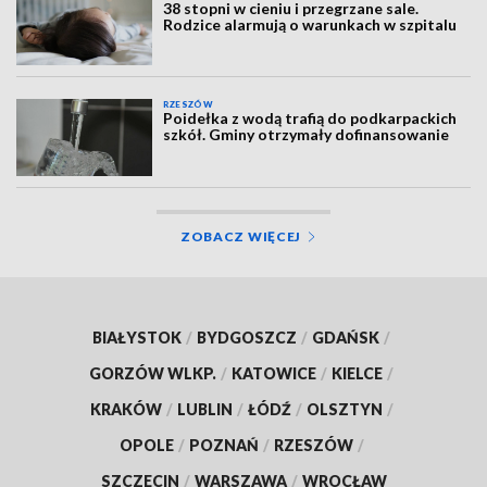
38 stopni w cieniu i przegrzane sale.
Rodzice alarmują o warunkach w szpitalu
RZESZÓW
Poidełka z wodą trafią do podkarpackich
szkół. Gminy otrzymały dofinansowanie
ZOBACZ WIĘCEJ
BIAŁYSTOK
/
BYDGOSZCZ
/
GDAŃSK
/
GORZÓW WLKP.
/
KATOWICE
/
KIELCE
/
KRAKÓW
/
LUBLIN
/
ŁÓDŹ
/
OLSZTYN
/
OPOLE
/
POZNAŃ
/
RZESZÓW
/
SZCZECIN
/
WARSZAWA
/
WROCŁAW