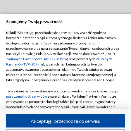
Szanujemy Twoją prywatność
Dołącz do nas:
Kliknij "Akceptuję i przechodzę do serwisu", aby wyrazić zgody na
korzystanie z technologii automatycznego śledzenia i zbierania danych,
TVP
dostęp do informacji na Twoim urządzeniu końcowym i ich
Abonament TVP
przechowywanie oraz na przetwarzanie Twoich danych osobowych przez
Regulamin TVP
nas, czyli Telewizję Polską S.A. w likwidacji (zwaną dalej również „TVP”),
Emisja w TVP
Polityka prywatności
Zaufanych Partnerów z IAB* (1201 firm)
oraz pozostałych
Zaufanych
Partnerów TVP (93 firm)
, w celach marketingowych (w tym do
Centrum informacji TVP
Moje zgody
zautomatyzowanego dopasowania reklam do Twoich zainteresowań i
mierzenia ich skuteczności) i pozostałych, które wskazujemy poniżej, a
Naziemna Telewizja Cyfrowa
Pomoc
także zgody na udostępnianie przez nas identyfikatora PPID do Google.
Sklep TVP
Biuro reklamy
Twoje dane osobowe zbierane podczas odwiedzania przez Ciebie naszych
Rada Programowa
Kontakt
poszczególnych serwisów
zwanych dalej „Portalem”, w tym informacje
zapisywane za pomocą technologii takich jak: pliki cookie, sygnalizatory
System NOS
WWW lub innych podobnych technologii umożliwiających świadczenie
dopasowanych i bezpiecznych usług, personalizację treści oraz reklam,
Informacje o nadawcy
Kanały
udostępnianie funkcji mediów społecznościowych oraz analizowanie
Akceptuję i przechodzę do serwisu
ruchu w Internecie.
Program dla prasy
©2026 Telewizja Polska S.A. w likwidacji