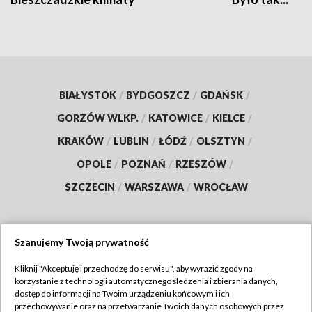
BIAŁYSTOK
/
BYDGOSZCZ
/
GDAŃSK
/
GORZÓW WLKP.
/
KATOWICE
/
KIELCE
/
KRAKÓW
/
LUBLIN
/
ŁÓDŹ
/
OLSZTYN
/
OPOLE
/
POZNAŃ
/
RZESZÓW
/
SZCZECIN
/
WARSZAWA
/
WROCŁAW
Szanujemy Twoją prywatność
Dołącz do nas:
Kliknij "Akceptuję i przechodzę do serwisu", aby wyrazić zgody na
korzystanie z technologii automatycznego śledzenia i zbierania danych,
TVP
dostęp do informacji na Twoim urządzeniu końcowym i ich
Abonament TVP
przechowywanie oraz na przetwarzanie Twoich danych osobowych przez
Regulamin TVP