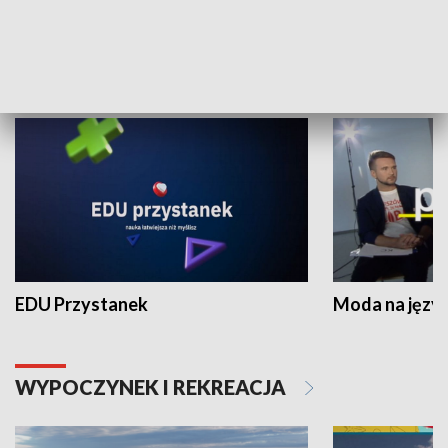
NAUKA I EDUKACJA
EDU Przystanek
Moda na język
WYPOCZYNEK I REKREACJA