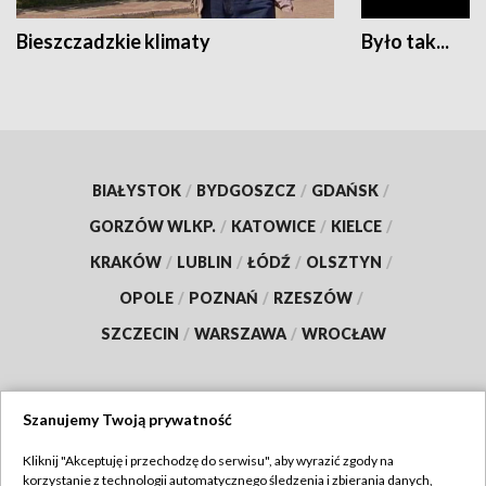
Bieszczadzkie klimaty
Było tak...
BIAŁYSTOK
/
BYDGOSZCZ
/
GDAŃSK
/
GORZÓW WLKP.
/
KATOWICE
/
KIELCE
/
KRAKÓW
/
LUBLIN
/
ŁÓDŹ
/
OLSZTYN
/
OPOLE
/
POZNAŃ
/
RZESZÓW
/
SZCZECIN
/
WARSZAWA
/
WROCŁAW
Szanujemy Twoją prywatność
Dołącz do nas:
Kliknij "Akceptuję i przechodzę do serwisu", aby wyrazić zgody na
korzystanie z technologii automatycznego śledzenia i zbierania danych,
TVP