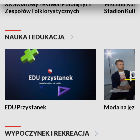
XX Światowy Festiwal Polonijnych
Wschód Kultur
Zespołów Folklorystycznych
Stadion Kultu
NAUKA I EDUKACJA
EDU Przystanek
Moda na język
WYPOCZYNEK I REKREACJA