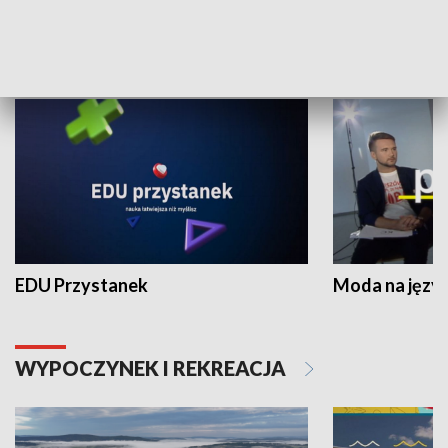
NAUKA I EDUKACJA
EDU Przystanek
Moda na język
WYPOCZYNEK I REKREACJA