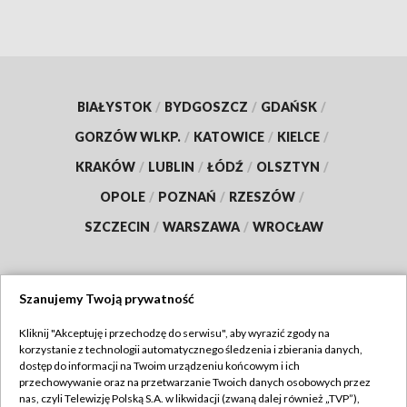
BIAŁYSTOK
/
BYDGOSZCZ
/
GDAŃSK
/
GORZÓW WLKP.
/
KATOWICE
/
KIELCE
/
KRAKÓW
/
LUBLIN
/
ŁÓDŹ
/
OLSZTYN
/
OPOLE
/
POZNAŃ
/
RZESZÓW
/
SZCZECIN
/
WARSZAWA
/
WROCŁAW
Szanujemy Twoją prywatność
Dołącz do nas:
Kliknij "Akceptuję i przechodzę do serwisu", aby wyrazić zgody na
korzystanie z technologii automatycznego śledzenia i zbierania danych,
TVP
dostęp do informacji na Twoim urządzeniu końcowym i ich
Abonament TVP
przechowywanie oraz na przetwarzanie Twoich danych osobowych przez
Regulamin TVP
nas, czyli Telewizję Polską S.A. w likwidacji (zwaną dalej również „TVP”),