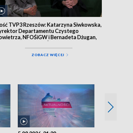
ość TVP3 Rzeszów: Katarzyna Siwkowska,
yrektor Departamentu Czystego
owietrza, NFOŚiGW i Bernadeta Dżugan,
rezes zarządu WFOŚiGW w Rzeszowie
ZOBACZ WIĘCEJ