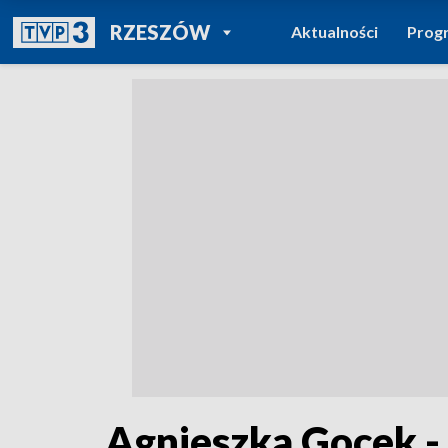
POWRÓT DO
RZESZÓW
Aktualności
Prog
TVP REGIONY
Agnieszka Gocek -