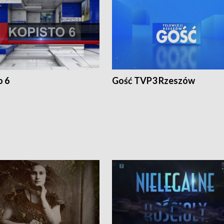
o 6
Gość TVP3 Rzeszów