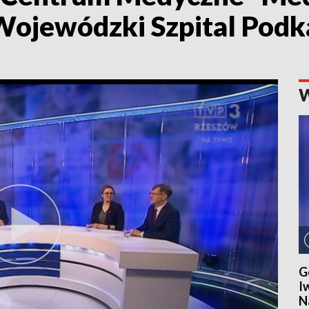
 Wojewódzki Szpital Podk
G
I
N