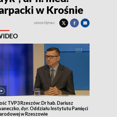
arpacki w Krośnie
UDOSTĘPNIJ:
WIDEO
ość TVP3 Rzeszów: Dr hab. Dariusz
waneczko, dyr. Oddziału Instytutu Pamięci
arodowej w Rzeszowie