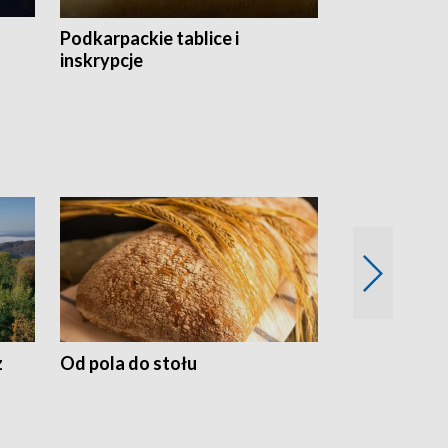
Podkarpackie tablice i
Szlakiem arc
inskrypcje
drewnianej
z
Od pola do stołu
50 lat ochro
przyrodnicz
Zachodnich