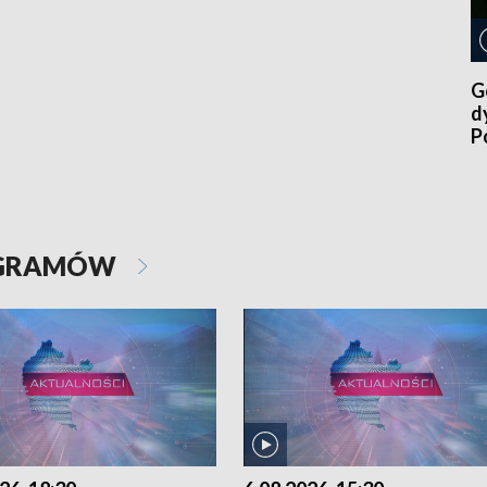
G
d
P
p
OGRAMÓW