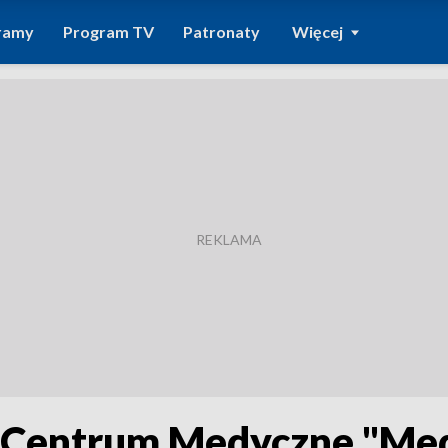
ramy
Program TV
Patronaty
Więcej
 Centrum Medyczne "Medy