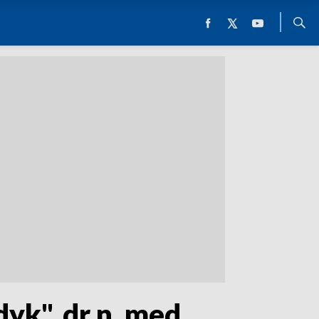
k", dr n. med.