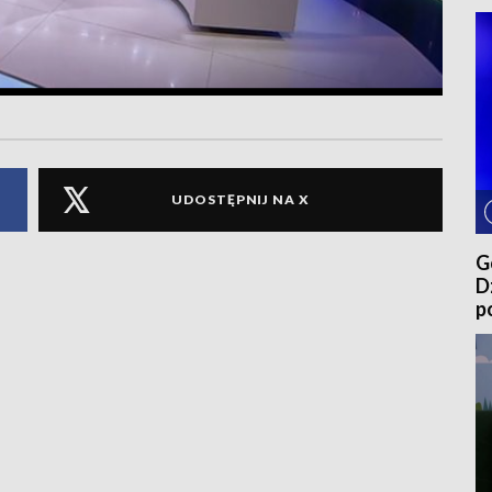
UDOSTĘPNIJ NA X
G
D
p