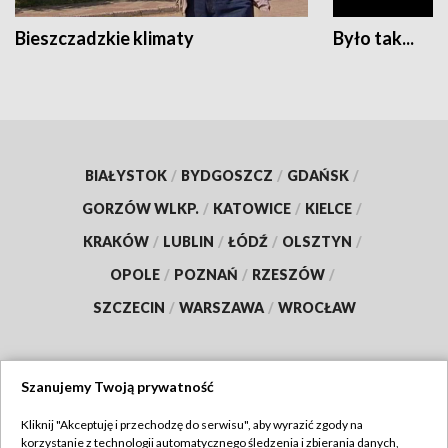
Bieszczadzkie klimaty
Było tak...
BIAŁYSTOK
/
BYDGOSZCZ
/
GDAŃSK
/
GORZÓW WLKP.
/
KATOWICE
/
KIELCE
/
KRAKÓW
/
LUBLIN
/
ŁÓDŹ
/
OLSZTYN
/
OPOLE
/
POZNAŃ
/
RZESZÓW
/
SZCZECIN
/
WARSZAWA
/
WROCŁAW
Szanujemy Twoją prywatność
Dołącz do nas:
Kliknij "Akceptuję i przechodzę do serwisu", aby wyrazić zgody na
korzystanie z technologii automatycznego śledzenia i zbierania danych,
TVP