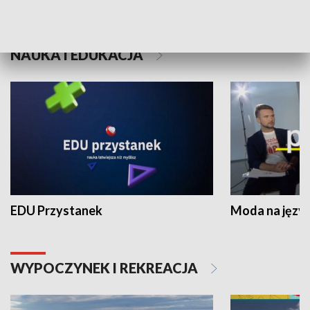
NAUKA I EDUKACJA
EDU Przystanek
Moda na język
WYPOCZYNEK I REKREACJA