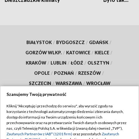
BIAŁYSTOK
/
BYDGOSZCZ
/
GDAŃSK
/
GORZÓW WLKP.
/
KATOWICE
/
KIELCE
/
KRAKÓW
/
LUBLIN
/
ŁÓDŹ
/
OLSZTYN
/
OPOLE
/
POZNAŃ
/
RZESZÓW
/
SZCZECIN
/
WARSZAWA
/
WROCŁAW
Szanujemy Twoją prywatność
Kliknij "Akceptuję i przechodzę do serwisu", aby wyrazić zgody na
korzystanie z technologii automatycznego śledzenia i zbierania danych,
Dołącz do nas:
dostęp do informacji na Twoim urządzeniu końcowym i ich
przechowywanie oraz na przetwarzanie Twoich danych osobowych przez
TVP
nas, czyli Telewizję Polską S.A. w likwidacji (zwaną dalej również „TVP”),
Zaufanych Partnerów z IAB* (1201 firm)
oraz pozostałych
Zaufanych
Abonament TVP
Regulamin TVP