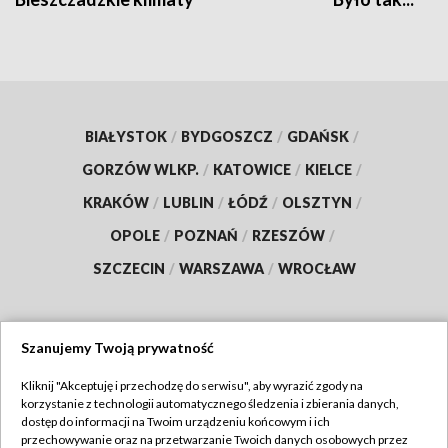
BIAŁYSTOK
/
BYDGOSZCZ
/
GDAŃSK
/
GORZÓW WLKP.
/
KATOWICE
/
KIELCE
/
KRAKÓW
/
LUBLIN
/
ŁÓDŹ
/
OLSZTYN
/
OPOLE
/
POZNAŃ
/
RZESZÓW
/
SZCZECIN
/
WARSZAWA
/
WROCŁAW
Szanujemy Twoją prywatność
Dołącz do nas:
Kliknij "Akceptuję i przechodzę do serwisu", aby wyrazić zgody na
korzystanie z technologii automatycznego śledzenia i zbierania danych,
TVP
dostęp do informacji na Twoim urządzeniu końcowym i ich
Abonament TVP
przechowywanie oraz na przetwarzanie Twoich danych osobowych przez
Regulamin TVP