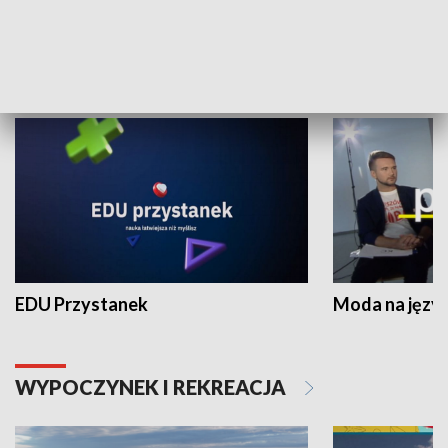
NAUKA I EDUKACJA
EDU Przystanek
Moda na język
WYPOCZYNEK I REKREACJA