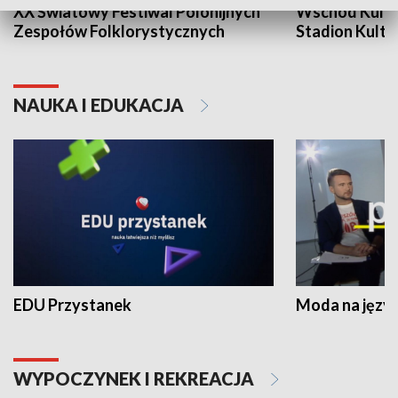
XX Światowy Festiwal Polonijnych
Wschód Kultur
Zespołów Folklorystycznych
Stadion Kultu
NAUKA I EDUKACJA
EDU Przystanek
Moda na język
WYPOCZYNEK I REKREACJA