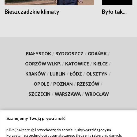
Bieszczadzkie klimaty
Było tak...
BIAŁYSTOK
/
BYDGOSZCZ
/
GDAŃSK
/
GORZÓW WLKP.
/
KATOWICE
/
KIELCE
/
KRAKÓW
/
LUBLIN
/
ŁÓDŹ
/
OLSZTYN
/
OPOLE
/
POZNAŃ
/
RZESZÓW
/
SZCZECIN
/
WARSZAWA
/
WROCŁAW
Szanujemy Twoją prywatność
Dołącz do nas:
Kliknij "Akceptuję i przechodzę do serwisu", aby wyrazić zgody na
korzystanie z technologii automatycznego śledzenia i zbierania danych,
TVP