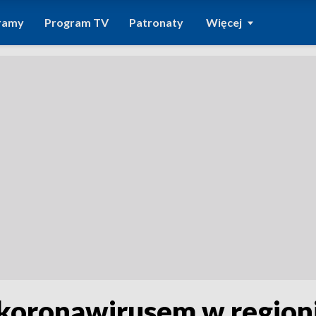
ramy
Program TV
Patronaty
Więcej
 koronawirusem w region