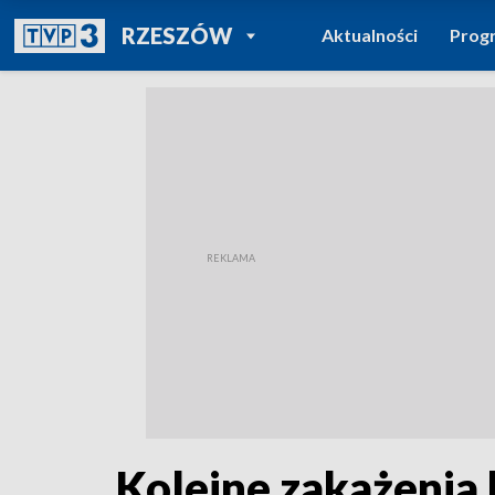
POWRÓT DO
RZESZÓW
Aktualności
Prog
TVP REGIONY
Kolejne zakażenia