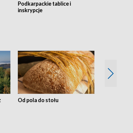
Podkarpackie tablice i
Szlakiem arc
inskrypcje
drewnianej
z
Od pola do stołu
50 lat ochro
przyrodnicz
Zachodnich