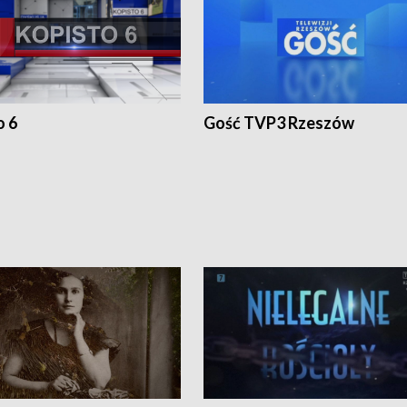
o 6
Gość TVP3 Rzeszów