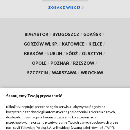
ZOBACZ WIĘCEJ
BIAŁYSTOK
/
BYDGOSZCZ
/
GDAŃSK
/
GORZÓW WLKP.
/
KATOWICE
/
KIELCE
/
KRAKÓW
/
LUBLIN
/
ŁÓDŹ
/
OLSZTYN
/
OPOLE
/
POZNAŃ
/
RZESZÓW
/
SZCZECIN
/
WARSZAWA
/
WROCŁAW
Szanujemy Twoją prywatność
Dołącz do nas:
Kliknij "Akceptuję i przechodzę do serwisu", aby wyrazić zgody na
korzystanie z technologii automatycznego śledzenia i zbierania danych,
TVP
dostęp do informacji na Twoim urządzeniu końcowym i ich
Abonament TVP
przechowywanie oraz na przetwarzanie Twoich danych osobowych przez
Regulamin TVP
nas, czyli Telewizję Polską S.A. w likwidacji (zwaną dalej również „TVP”),