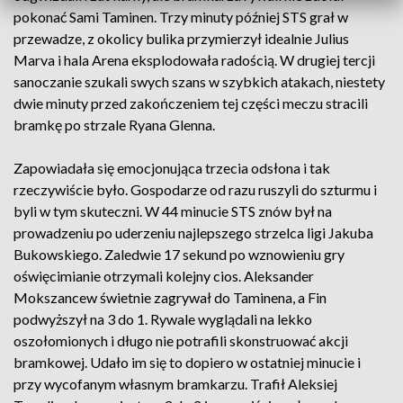
pokonać Sami Taminen. Trzy minuty później STS grał w
przewadze, z okolicy bulika przymierzył idealnie Julius
Marva i hala Arena eksplodowała radością. W drugiej tercji
sanoczanie szukali swych szans w szybkich atakach, niestety
dwie minuty przed zakończeniem tej części meczu stracili
bramkę po strzale Ryana Glenna.
Zapowiadała się emocjonująca trzecia odsłona i tak
rzeczywiście było. Gospodarze od razu ruszyli do szturmu i
byli w tym skuteczni. W 44 minucie STS znów był na
prowadzeniu po uderzeniu najlepszego strzelca ligi Jakuba
Bukowskiego. Zaledwie 17 sekund po wznowieniu gry
oświęcimianie otrzymali kolejny cios. Aleksander
Mokszancew świetnie zagrywał do Taminena, a Fin
podwyższył na 3 do 1. Rywale wyglądali na lekko
oszołomionych i długo nie potrafili skonstruować akcji
bramkowej. Udało im się to dopiero w ostatniej minucie i
przy wycofanym własnym bramkarzu. Trafił Aleksiej