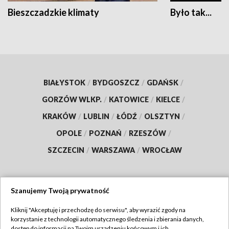
Bieszczadzkie klimaty
Było tak...
BIAŁYSTOK
/
BYDGOSZCZ
/
GDAŃSK
/
GORZÓW WLKP.
/
KATOWICE
/
KIELCE
/
KRAKÓW
/
LUBLIN
/
ŁÓDŹ
/
OLSZTYN
/
OPOLE
/
POZNAŃ
/
RZESZÓW
/
SZCZECIN
/
WARSZAWA
/
WROCŁAW
Szanujemy Twoją prywatność
Dołącz do nas:
Kliknij "Akceptuję i przechodzę do serwisu", aby wyrazić zgody na
korzystanie z technologii automatycznego śledzenia i zbierania danych,
TVP
dostęp do informacji na Twoim urządzeniu końcowym i ich