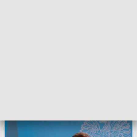
POWRÓT DO
RZESZÓW
TVP REGIONY
Premier Mateusz Morawiecki w Stalowej
Woli
2021-11-18