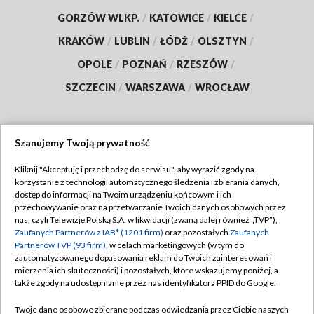
GORZÓW WLKP.
/
KATOWICE
/
KIELCE
/
KRAKÓW
/
LUBLIN
/
ŁÓDŹ
/
OLSZTYN
/
OPOLE
/
POZNAŃ
/
RZESZÓW
/
SZCZECIN
/
WARSZAWA
/
WROCŁAW
Szanujemy Twoją prywatność
Dołącz do nas:
Kliknij "Akceptuję i przechodzę do serwisu", aby wyrazić zgody na
korzystanie z technologii automatycznego śledzenia i zbierania danych,
TVP
dostęp do informacji na Twoim urządzeniu końcowym i ich
Abonament TVP
przechowywanie oraz na przetwarzanie Twoich danych osobowych przez
Regulamin TVP
nas, czyli Telewizję Polską S.A. w likwidacji (zwaną dalej również „TVP”),
Emisja w TVP
Polityka prywatności
Zaufanych Partnerów z IAB* (1201 firm)
oraz pozostałych
Zaufanych
Partnerów TVP (93 firm)
, w celach marketingowych (w tym do
Centrum informacji TVP
Moje zgody
zautomatyzowanego dopasowania reklam do Twoich zainteresowań i
mierzenia ich skuteczności) i pozostałych, które wskazujemy poniżej, a
Naziemna Telewizja Cyfrowa
Pomoc
także zgody na udostępnianie przez nas identyfikatora PPID do Google.
Sklep TVP
Biuro reklamy
Twoje dane osobowe zbierane podczas odwiedzania przez Ciebie naszych