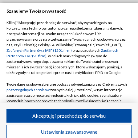
Szanujemy Twoją prywatność
Dołącz do nas:
Kliknij "Akceptuję i przechodzę do serwisu", aby wyrazić zgody na
korzystanie z technologii automatycznego śledzenia i zbierania danych,
TVP
dostęp do informacji na Twoim urządzeniu końcowym i ich
Abonament TVP
przechowywanie oraz na przetwarzanie Twoich danych osobowych przez
Regulamin TVP
nas, czyli Telewizję Polską S.A. w likwidacji (zwaną dalej również „TVP”),
Emisja w TVP
Polityka prywatności
Zaufanych Partnerów z IAB* (1201 firm)
oraz pozostałych
Zaufanych
Partnerów TVP (93 firm)
, w celach marketingowych (w tym do
Centrum informacji TVP
Moje zgody
zautomatyzowanego dopasowania reklam do Twoich zainteresowań i
mierzenia ich skuteczności) i pozostałych, które wskazujemy poniżej, a
Naziemna Telewizja Cyfrowa
Pomoc
także zgody na udostępnianie przez nas identyfikatora PPID do Google.
Sklep TVP
Biuro reklamy
Twoje dane osobowe zbierane podczas odwiedzania przez Ciebie naszych
Rada Programowa
Kontakt
poszczególnych serwisów
zwanych dalej „Portalem”, w tym informacje
zapisywane za pomocą technologii takich jak: pliki cookie, sygnalizatory
System NOS
WWW lub innych podobnych technologii umożliwiających świadczenie
dopasowanych i bezpiecznych usług, personalizację treści oraz reklam,
Informacje o nadawcy
Kanały
udostępnianie funkcji mediów społecznościowych oraz analizowanie
Akceptuję i przechodzę do serwisu
ruchu w Internecie.
Program dla prasy
©2026 Telewizja Polska S.A. w likwidacji
Biuro Reklamy
Twoje dane osobowe zbierane podczas odwiedzania przez Ciebie
Ustawienia zaawansowane
poszczególnych serwisów
na Portalu, takie jak adresy IP, identyfikatory