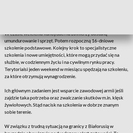
muszą stawiać się w wojskowej komendzie uzupełnień, żeby
wypełnić potrzebne dokumenty. Zainteresowanie służbą jest
bardzo duże. Zgłosiło się ponad stu chętnych.
W czasie wcielenia kandydaci na żołnierzy dostaną
umundurowanie i sprzęt. Potem rozpoczną 16-dniowe
szkolenie podstawowe. Kolejny krok to specjalistyczne
szkolenia i nowe umiejętności, które mogą przydać się na
służbie, w codziennym życiu i na cywilnym rynku pracy.
Terytorialsi jeden weekend w miesiącu spędzają na szkoleniu,
za które otrzymują wynagrodzenie.
Ich głównym zadaniem jest wsparcie zawodowej armii jeśli
zajdzie taka potrzeba oraz zwalczanie skutków m.in. klęsk
żywiołowych. Stąd nacisk na szkolenia w dobrze znanym
sobie terenie.
W związku z trudną sytuacją na granicy z Białorusią w