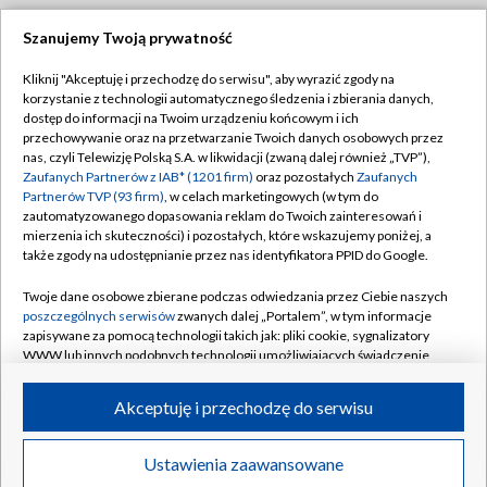
Szanujemy Twoją prywatność
Dołącz do nas:
Kliknij "Akceptuję i przechodzę do serwisu", aby wyrazić zgody na
korzystanie z technologii automatycznego śledzenia i zbierania danych,
TVP
dostęp do informacji na Twoim urządzeniu końcowym i ich
Abonament TVP
przechowywanie oraz na przetwarzanie Twoich danych osobowych przez
Regulamin TVP
nas, czyli Telewizję Polską S.A. w likwidacji (zwaną dalej również „TVP”),
Emisja w TVP
Polityka prywatności
Zaufanych Partnerów z IAB* (1201 firm)
oraz pozostałych
Zaufanych
Partnerów TVP (93 firm)
, w celach marketingowych (w tym do
Centrum informacji TVP
Moje zgody
zautomatyzowanego dopasowania reklam do Twoich zainteresowań i
mierzenia ich skuteczności) i pozostałych, które wskazujemy poniżej, a
Naziemna Telewizja Cyfrowa
Pomoc
także zgody na udostępnianie przez nas identyfikatora PPID do Google.
Sklep TVP
Biuro reklamy
Twoje dane osobowe zbierane podczas odwiedzania przez Ciebie naszych
Rada Programowa
Kontakt
poszczególnych serwisów
zwanych dalej „Portalem”, w tym informacje
zapisywane za pomocą technologii takich jak: pliki cookie, sygnalizatory
System NOS
WWW lub innych podobnych technologii umożliwiających świadczenie
dopasowanych i bezpiecznych usług, personalizację treści oraz reklam,
Informacje o nadawcy
Kanały
udostępnianie funkcji mediów społecznościowych oraz analizowanie
Akceptuję i przechodzę do serwisu
ruchu w Internecie.
Program dla prasy
©2026 Telewizja Polska S.A. w likwidacji
Biuro Reklamy
Twoje dane osobowe zbierane podczas odwiedzania przez Ciebie
Ustawienia zaawansowane
poszczególnych serwisów
na Portalu, takie jak adresy IP, identyfikatory
Ogłoszenie przetargowe