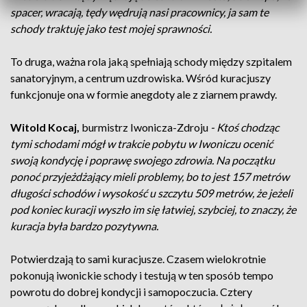
spacer, wracają, tędy wędrują nasi pracownicy, ja sam te
schody traktuję jako test mojej sprawności.
To druga, ważna rola jaką spełniają schody między szpitalem
sanatoryjnym, a centrum uzdrowiska. Wśród kuracjuszy
funkcjonuje ona w formie anegdoty ale z ziarnem prawdy.
Witold Kocaj,
burmistrz Iwonicza-Zdroju
- Ktoś chodząc
tymi schodami mógł w trakcie pobytu w Iwoniczu ocenić
swoją kondycję i poprawę swojego zdrowia. Na początku
ponoć przyjeżdżający mieli problemy, bo to jest 157 metrów
długości schodów i wysokość u szczytu 509 metrów, że jeżeli
pod koniec kuracji wyszło im się łatwiej, szybciej, to znaczy, że
kuracja była bardzo pozytywna.
Potwierdzają to sami kuracjusze. Czasem wielokrotnie
pokonują iwonickie schody i testują w ten sposób tempo
powrotu do dobrej kondycji i samopoczucia. Cztery