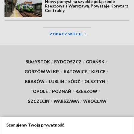
Nowy pomysł na szybkie połączenie
Rzeszowa z Warszawą. Powstaje Korytarz
Centralny
ZOBACZ WIĘCEJ
BIAŁYSTOK
/
BYDGOSZCZ
/
GDAŃSK
/
GORZÓW WLKP.
/
KATOWICE
/
KIELCE
/
KRAKÓW
/
LUBLIN
/
ŁÓDŹ
/
OLSZTYN
/
OPOLE
/
POZNAŃ
/
RZESZÓW
/
SZCZECIN
/
WARSZAWA
/
WROCŁAW
Szanujemy Twoją prywatność
Dołącz do nas: