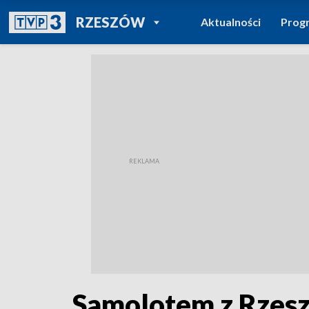
POWRÓT DO
RZESZÓW
Aktualności
Prog
TVP REGIONY
Samolotem z Rzesz