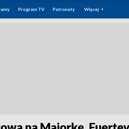
ramy
Program TV
Patronaty
Więcej
owa na Majorkę, Fuertev