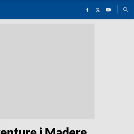
enturę i Maderę