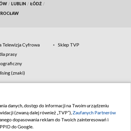
KÓW
/
LUBLIN
/
ŁÓDŹ
/
ROCŁAW
 Telewizja Cyfrowa
Sklep TVP
la prasy
tograficzny
sing (znaki)
klamy
Kontakt
rania danych, dostęp do informacji na Twoim urządzeniu
idacji (zwaną dalej również „TVP”),
Zaufanych Partnerów
anego dopasowania reklam do Twoich zainteresowań i
a PPID do Google.