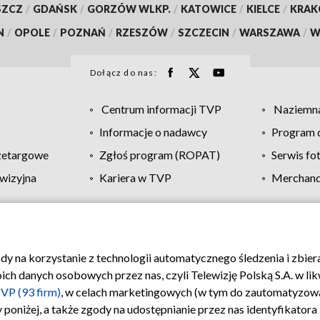
SZCZ
/
GDAŃSK
/
GORZÓW WLKP.
/
KATOWICE
/
KIELCE
/
KRA
N
/
OPOLE
/
POZNAŃ
/
RZESZÓW
/
SZCZECIN
/
WARSZAWA
/
W
Dołącz do nas:
Centrum informacji TVP
Naziemna
Informacje o nadawcy
Program d
zetargowe
Zgłoś program (ROPAT)
Serwis fo
wizyjna
Kariera w TVP
Merchandi
Polityka prywatności
Moje zgody
Pomoc
Biuro re
ody na korzystanie z technologii automatycznego śledzenia i zbie
 danych osobowych przez nas, czyli Telewizję Polską S.A. w likw
VP (93 firm)
, w celach marketingowych (w tym do zautomatyzow
 poniżej, a także zgody na udostępnianie przez nas identyfikator