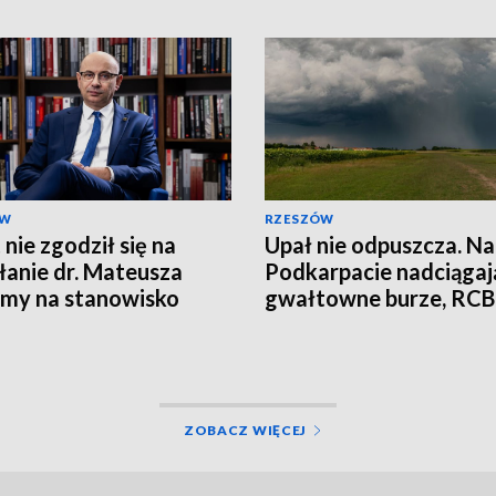
ÓW
RZESZÓW
 nie zgodził się na
Upał nie odpuszcza. N
anie dr. Mateusza
Podkarpacie nadciągaj
my na stanowisko
gwałtowne burze, RCB
sa IPN
wysyła alerty
ZOBACZ WIĘCEJ