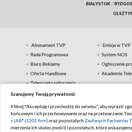
BIAŁYSTOK
/
BYDGO
OLSZTY
Abonament TVP
Emisja w TVP
Rada Programowa
System NOS
Biuro Reklamy
Ogłoszenie pr
Oferta Handlowa
Akademia Tele
Telegazeta ogłoszenia
Szanujemy Twoją prywatność
Regulamin TVP
Kliknij "Akceptuję i przechodzę do serwisu", aby wyrazić zg
końcowym i ich przechowywanie oraz na przetwarzanie Twoich
z IAB* (1201 firm)
oraz pozostałych
Zaufanych Partnerów T
mierzenia ich skuteczności) i pozostałych, które wskazujemy