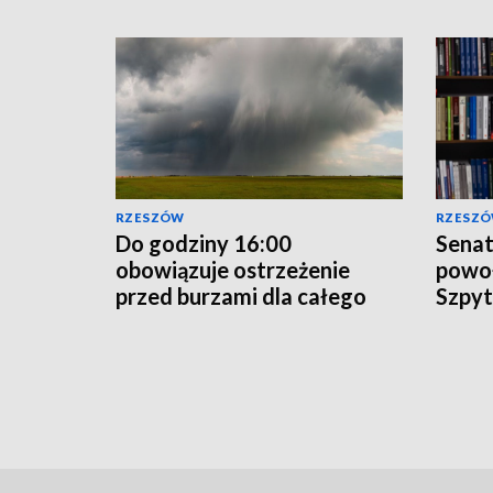
RZESZÓW
RZESZ
Do godziny 16:00
Senat
obowiązuje ostrzeżenie
powoł
przed burzami dla całego
Szpyt
województwa
preze
podkarpackiego