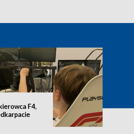
 kierowca F4,
odkarpacie