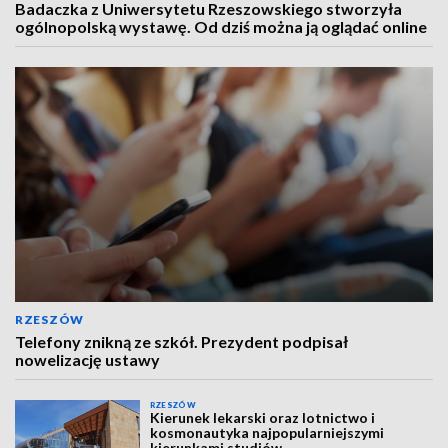
Badaczka z Uniwersytetu Rzeszowskiego stworzyła
ogólnopolską wystawę. Od dziś można ją oglądać online
RZESZÓW
Telefony znikną ze szkół. Prezydent podpisał
nowelizację ustawy
RZESZÓW
Kierunek lekarski oraz lotnictwo i
kosmonautyka najpopularniejszymi
kierunkami studiów