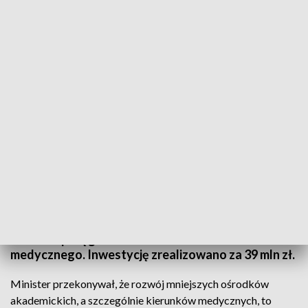
Minister edukacji i nauki Przemysław Czarnek w Sanoku
Minister edukacji i nauki Przemysław Czarnek
spotkał się w Sanoku z samorządowcami i władzami
Uczelni Państwowej im. Jana Grodka. Zwiedził
nowoczesne Centrum Symulacji Medycznej, w
którym od tego roku akademickiego kształcą się
studenci pielęgniarstwa i ratownictwa
medycznego. Inwestycję zrealizowano za 39 mln zł.
Minister przekonywał, że rozwój mniejszych ośrodków
akademickich, a szczególnie kierunków medycznych, to