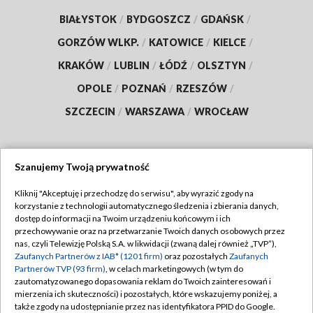
BIAŁYSTOK
/
BYDGOSZCZ
/
GDAŃSK
/
GORZÓW WLKP.
/
KATOWICE
/
KIELCE
/
KRAKÓW
/
LUBLIN
/
ŁÓDŹ
/
OLSZTYN
/
OPOLE
/
POZNAŃ
/
RZESZÓW
/
SZCZECIN
/
WARSZAWA
/
WROCŁAW
Szanujemy Twoją prywatność
Dołącz do nas:
Kliknij "Akceptuję i przechodzę do serwisu", aby wyrazić zgody na
korzystanie z technologii automatycznego śledzenia i zbierania danych,
TVP
dostęp do informacji na Twoim urządzeniu końcowym i ich
Abonament TVP
przechowywanie oraz na przetwarzanie Twoich danych osobowych przez
Regulamin TVP
nas, czyli Telewizję Polską S.A. w likwidacji (zwaną dalej również „TVP”),
Emisja w TVP
Polityka prywatności
Zaufanych Partnerów z IAB* (1201 firm)
oraz pozostałych
Zaufanych
Partnerów TVP (93 firm)
, w celach marketingowych (w tym do
Centrum informacji TVP
Moje zgody
zautomatyzowanego dopasowania reklam do Twoich zainteresowań i
mierzenia ich skuteczności) i pozostałych, które wskazujemy poniżej, a
Naziemna Telewizja Cyfrowa
Pomoc
także zgody na udostępnianie przez nas identyfikatora PPID do Google.