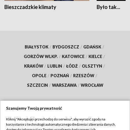
Bieszczadzkie klimaty
Było tak...
BIAŁYSTOK
/
BYDGOSZCZ
/
GDAŃSK
/
GORZÓW WLKP.
/
KATOWICE
/
KIELCE
/
KRAKÓW
/
LUBLIN
/
ŁÓDŹ
/
OLSZTYN
/
OPOLE
/
POZNAŃ
/
RZESZÓW
/
SZCZECIN
/
WARSZAWA
/
WROCŁAW
Szanujemy Twoją prywatność
Dołącz do nas:
Kliknij "Akceptuję i przechodzę do serwisu", aby wyrazić zgody na
korzystanie z technologii automatycznego śledzenia i zbierania danych,
TVP
dostęp do informacji na Twoim urządzeniu końcowym i ich