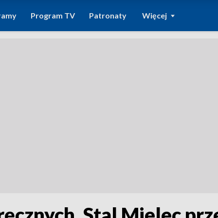
ramy
Program TV
Patronaty
Więcej
ręcznych. Stal Mielec pr