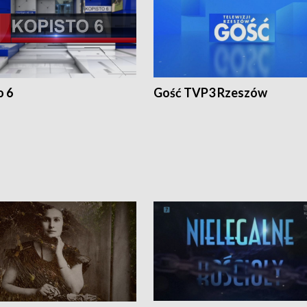
o 6
Gość TVP3 Rzeszów