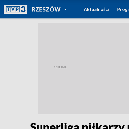
POWRÓT DO
RZESZÓW
Aktualności
Prog
TVP REGIONY
Superliga piłkarzy 