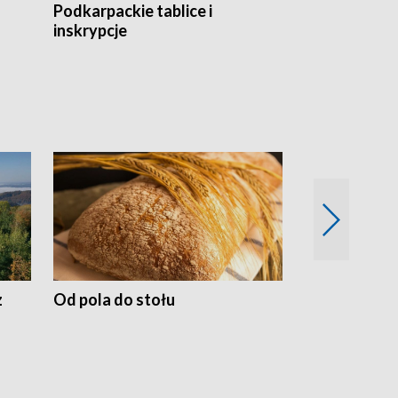
Podkarpackie tablice i
Szlakiem arc
inskrypcje
drewnianej
z
Od pola do stołu
50 lat ochro
przyrodnicz
Zachodnich