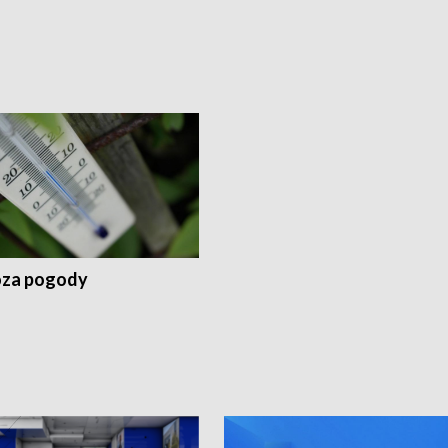
za pogody