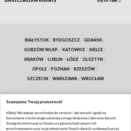
BIAŁYSTOK
/
BYDGOSZCZ
/
GDAŃSK
/
GORZÓW WLKP.
/
KATOWICE
/
KIELCE
/
KRAKÓW
/
LUBLIN
/
ŁÓDŹ
/
OLSZTYN
/
OPOLE
/
POZNAŃ
/
RZESZÓW
/
SZCZECIN
/
WARSZAWA
/
WROCŁAW
Szanujemy Twoją prywatność
Dołącz do nas:
Kliknij "Akceptuję i przechodzę do serwisu", aby wyrazić zgody na
korzystanie z technologii automatycznego śledzenia i zbierania danych,
TVP
dostęp do informacji na Twoim urządzeniu końcowym i ich
Abonament TVP
przechowywanie oraz na przetwarzanie Twoich danych osobowych przez
Regulamin TVP