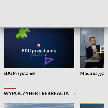
NAUKA I EDUKACJA
EDU Przystanek
Moda na język
WYPOCZYNEK I REKREACJA